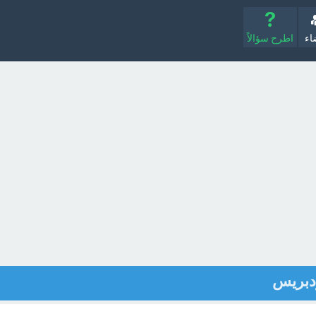
اء
اطرح سؤالاً
دبريس