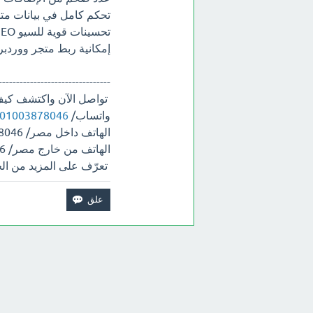
تحكم كامل في بيانات مت
تحسينات قوية للسيو SEO لزيادة ظهورك في محركات البحث.
إمكانية ربط متجر ووردبر
--------------------------------
تواصل الآن واكتشف كيف ي
واتساب/
201003878046
الهاتف داخل مصر/ 01003878046
الهاتف من خارج مصر/ 00201003878046
تعرّف على المزيد من ال