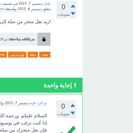
سُئل
ديسمبر 7، 2025
في تصنيف
ط
0
مغلق
ديسمبر 8، 2025
بواسطة
min
تصويتات
اريد نقل متجر من سلة إلى ووردبري
تم إغلاقه بملاحظة:
تم الا
متجر
سلة
ووردبريس
rce
1
إجابة واحدة
تم الرد عليه
ديسمبر 7، 2025
بو
0
تصويتات
السلام عليكم ورحمة الله
إذا كنت ترغب في توسيع إ