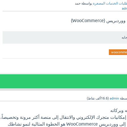
لبات الخدمات المصغرة
بواسطة
حمد
ad
س (WooCommerce)
جابه
woocomme
اسطة
admin
(
16.6ألف
نقاط)
 وبركاته
مكانيات متجرك الإلكتروني والانتقال إلى منصة أكثر مرونة وتخصيصاً،
فإن نقل متجرك من سلة إلى ووردبريس WooCommerce هو الخطوة المثالية لنمو نشاطك