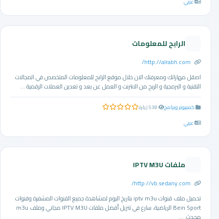
عربي
الرابح للمعلومات
http://alrabh.com/
اصقل مهاراتك ومعرفتك الان خلال موقع الرابح للمعلومات المتخصص في المجالات
التقنية و البرمجية و الربح من الانترنت و العمل عن بعد و تعدين العملات الرقمية ...
كمبيوتر وبرامج
538 زيارة
0.0 من 5 نجوم
عربي
ملفات IPTV M3U
http://vb.sedany.com/
تحميل ملف قنوات iptv m3u بتاريخ اليوم لمشاهدة جميع القنوات المشفرة وقنوات
Bein Sport الرياضية، سارع في تنزيل أفضل ملفات IPTV M3U مجاني وملف m3u
محدث. ...