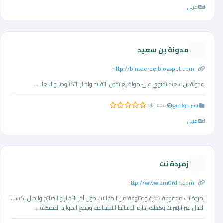
عربي
مدونة بن سعيد
http://binsaeree.blogspot.com
مدونة بن سعيد تحتوي علئ مواضيع تخص التقنيه واخبار التكنلوجيا والالعاب .
نشر مواضيع
494 زيارة
0.0 من 5 نجوم
عربي
زمردة نت
http://www.zm0rdh.com
زمردة نت مجموعة كبيرة ومتنوعة من المقالات حول آخر الأخبار والنصائح والحيل لكسب
المال عبر الإنترنت وكذلك إدارة الوسائط الاجتماعية وجمع الموارد الممكنة ...