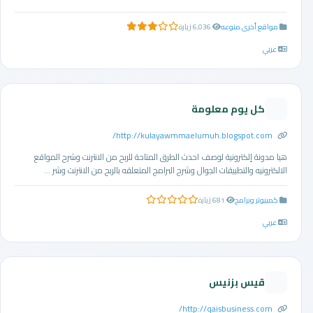
مواقع أخرى منوعه
6,036 زيارة
3.0 من 5 نجوم
عربي
كل يوم معلومة
http://kulayawmmaelumuh.blogspot.com/
هيا مدونة إلكترونية لوصف احدث الطرق المتاحة للربح من الانترنت وشرح المواقع
الالكترونيه والتطبيقات الجوال وشرح البرامج المتعلقه بالربح من الانترنت وشر ...
كمبيوتر وبرامج
681 زيارة
0.0 من 5 نجوم
عربي
قيس بزنيس
http://qaisbusiness.com/