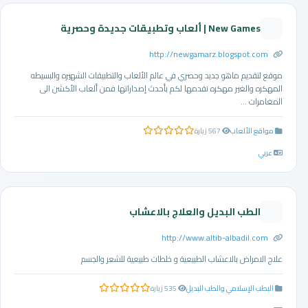
New Games | ألعاب وتطبيقات جديدة وحصرية
http://newgamarz.blogspot.com
موقع لتقديم ماهو جديد وحصري في عالم الألعاب والتطبيقات الشهيره والبسيطه
المهكره والغير مهكره نقدمها لكم بأحدث إصداراتها فمن ألعاب الأكشن الى
المغامرات ...
مواقع الألعاب
567 زيارة
0.0 من 5 نجوم
عربي
الطب البديل والعلاج بالاعشاب
http://www.altib-albadil.com
علاج الامراض بالاعشاب الطبيعية و خلطات طبيعية للشعر والجسم
البطب الإسلامي والطب البديل
535 زيارة
0.0 من 5 نجوم