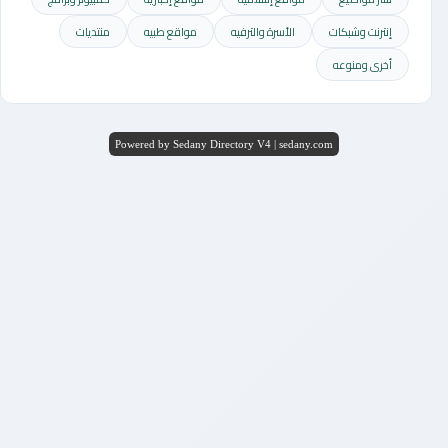
إنترنت وشبكات
الأسرة والترفيه
مواقع طبيه
منتديات
أخرى ومنوعه
Powered by Sedany Directory V4 | sedany.com