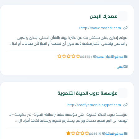
مصدرك اليمن
http://www.masdrk.com/
موقع إخباري يمني مستقل يبث من ماليزيا يهتم بالشأن المحلي اليمني والعربي
والعالمي ويُغطي الأخبار بحيادية تامة بدون أي تعصب أو انحياز لأي جماعات أو احزا ...
مواقع الأخبار العربيه
551 زيارة
0.0 من 5 نجوم
عربي
مؤسسة دروب الحياة التنموية
http://dadfyemen.blogspot.com
مؤسسة دروب الحياة التنموية : هي مؤسسة يمنية -إنسانية- تنموية- غير حكومية –لا
تهدف الى الربح تقديم خدمات وبرامج ومشاريع تنموية وإنسانية لكافة أفراد ال ...
مواقع نسائية
640 زيارة
1.0 من 5 نجوم