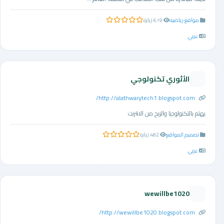
مواقع رياضيه
619 زيارة
0.0 من 5 نجوم
عربي
الأثوري تكنولوجي
http://alathwarytech1.blogspot.com/
يهتم بالتكنولوجيا والربح من الانترنت
تصميم المواقع
482 زيارة
0.0 من 5 نجوم
عربي
wewillbe1020
http://wewillbe1020.blogspot.com/