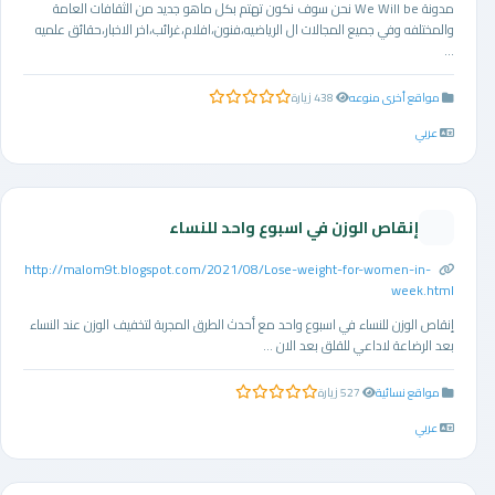
مدونة We Will be نحن سوف نكون تهتم بكل ماهو جديد من الثقافات العامة
والمختلفه وفي جميع المجالات ال الرياضيه،فنون،افلام،غرائب،اخر الاخبار،حقائق علميه
...
مواقع أخرى منوعه
438 زيارة
0.0 من 5 نجوم
عربي
إنقاص الوزن في اسبوع واحد للنساء
http://malom9t.blogspot.com/2021/08/Lose-weight-for-women-in-
week.html
إنقاص الوزن للنساء في اسبوع واحد مع أحدث الطرق المجربة لتخفيف الوزن عند النساء
بعد الرضاعة لاداعي للقلق بعد الان ...
مواقع نسائية
527 زيارة
0.0 من 5 نجوم
عربي