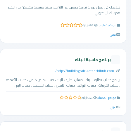
نساعدك في عمل دورات تدريبية وبيعها عبر الانترنت، بخطة مبسطة ستتمكن من انشاء
مدرستك الإلكتروني ...
مواقع تعليميه
495 زيارة
0.0 من 5 نجوم
عربي
برنامج حاسبة البناء
http://buildingcalculator.shibub.com/
برنامج حساب تكاليف البناء ، حساب تكاليف البلك ، حساب مبنى كامل ، حساب الأعمدة
، حساب الخرسانة ، حساب النوافذ ، حساب التلييس ، حساب الأسمنت ، حساب الرم ...
مواقع الخدمات
546 زيارة
0.0 من 5 نجوم
عربي