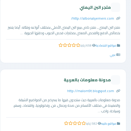
متجر البن اليمني
http://albonalyemeni.com/
متجر البن اليمني , متجر خاص ببيع البن اليمني الأصلي بمختلف أنواعه وفئاته. أيضا يتميز
بخصائص الدفع والفحص المعني بمختبرات فحص الحبوب ودقتها الحيوية. ...
مواقع اقتصادية
658 زيارة
0.0 من 5 نجوم
عربي
مدونة معلومات بالعربية
http://malom9t.blogspot.com
مدونة معلومات بالعربية حيث ستجدون فيها ما يسركم من المواضيع الشيقة
والمفيدة في مختلف الأقسام من صحة وجمال، فن، وتكنولوجيا، واقتصاد، وسفر،
وسياحة، واخب ...
مواقع طبيه
582 زيارة
0.0 من 5 نجوم