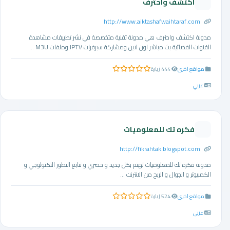
اكتشف واحترف
http://www.aiktashafwaihtaraf.com
مدونة اكتشف واحترف هي مدونة تقنية متخصصة في نشر تطبيقات مشاهدة
القنوات الفضائية بث مباشر اون لاين ومشاركة سيرفرات IPTV وملفات M3U ...
مواقع اخرى
444 زيارة
0.0 من 5 نجوم
عربي
فكره تك للمعلوميات
http://fikrahtak.blogspot.com
مدونة فكره تك للمعلوميات تهتم بكل جديد و حصري و تتابع التطور التكنولوجي و
الكمبيوتر و الجوال و الربح من الانترنت ...
مواقع اخرى
524 زيارة
0.0 من 5 نجوم
عربي