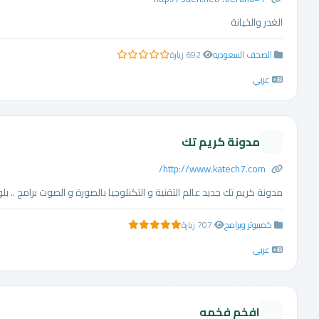
الغدر والخيانة
الصحف السعوديه
692 زيارة
0.0 من 5 نجوم
عربي
مدونة كريم تك
http://www.katech7.com/
مدونة كريم تك جديد عالم التقنية و التكنلوجيا بالصورة و الصوت برامج .. بلو
كمبيوتر وبرامج
707 زيارة
5.0 من 5 نجوم
عربي
افخم فخمه