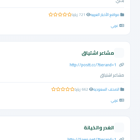
بحثي
مواقع الأخبار العربيه
721 زيارة
0.0 من 5 نجوم
عربي
مشاعر اشتياق
http://postt.cc/?tierand=1
مشاعر اشتياق
الصحف السعوديه
662 زيارة
0.0 من 5 نجوم
عربي
الغدر والخيانة
http://5aen.net/?tierand=1