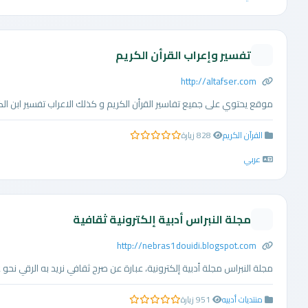
تفسير وإعراب القرأن الكريم
http://altafser.com
موقع يحتوي على جميع تفاسير القرأن الكريم و كذلك الاعراب تفسير ابن الك
القرآن الكريم
828 زيارة
0.0 من 5 نجوم
عربي
مجلة النبراس أدبية إلكترونية ثقافية
http://nebras1douidi.blogspot.com
مجلة النبراس مجلة أدبية إلكترونية، عبارة عن صرح ثقافي نريد به الرقي نحو 
منتديات أدبيه
951 زيارة
0.0 من 5 نجوم