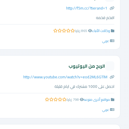
http://f5m.cc/?tierand=1
افخم فخمه
وكالات الأنباء
865 زيارة
0.0 من 5 نجوم
عربي
الربح من اليوتيوب
http://www.youtube.com/watch?v=eod2ML6GTlM
احصل على 1000 مشترك في ايام قليلة
مواقع أخرى منوعه
798 زيارة
0.0 من 5 نجوم
عربي