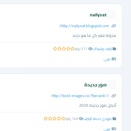
nailysat
http://nailysat.blogspot.com/
مدونة تنشر كل ما هو جديد
إنترنت وشبكات
577 زيارة
0.0 من 5 نجوم
عربي
صور جديدة
http://best-images.co/?tierand=1
أجمل صور جديدة 2020
مزودي خدمة الإنترنت
749 زيارة
0.0 من 5 نجوم
عربي