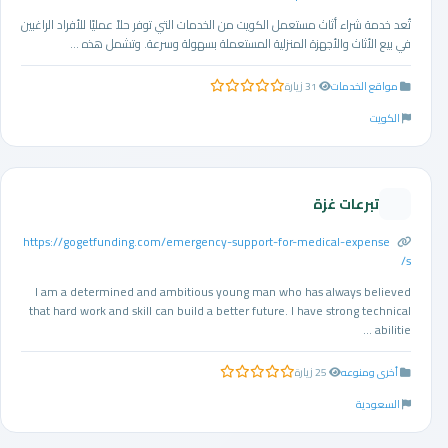
تُعد خدمة شراء أثاث مستعمل الكويت من الخدمات التي توفر حلاً عمليًا للأفراد الراغبين
في بيع الأثاث والأجهزة المنزلية المستعملة بسهولة وسرعة. وتشمل هذه ...
مواقع الخدمات
31 زيارة
0.0 من 5 نجوم
الكويت
تبرعات غزة
https://gogetfunding.com/emergency-support-for-medical-expense
s/
I am a determined and ambitious young man who has always believed
that hard work and skill can build a better future. I have strong technical
abilitie ...
أخرى ومنوعه
25 زيارة
0.0 من 5 نجوم
السعودية