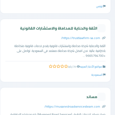
تونس
الثقة والحناية للمحاماة والاستشارات القانونية
https://trustlawfirm-sa.com/
الثقة والحماية شركة محاماة واستشارات قانونية يقدم خدمات قانونية متكاملة
باحترافية عالية. نحن افضل شركة محاماة معتمد في السعودية. تواصل على
+9665794700 ...
مواقع الأخبار العربيه
34 زيارة
0.0 من 5 نجوم
السعودية
مساند
https://musanedroadservicesteam.com/
مركز مساند لخدمات الطريق (Musaned Road Services) هو وجهتكم الاحترافية