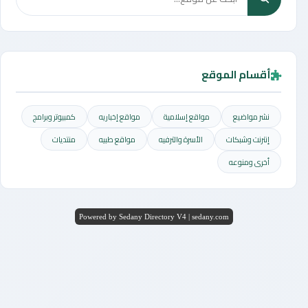
أقسام الموقع
نشر مواضيع
مواقع إسلامية
مواقع إخباريه
كمبيوتر وبرامج
إنترنت وشبكات
الأسرة والترفيه
مواقع طبيه
منتديات
أخرى ومنوعه
Powered by Sedany Directory V4 | sedany.com