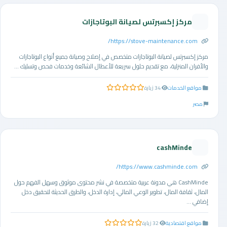
مركز إكسبرتس لصيانة البوتاجازات
https://stove-maintenance.com/
مركز إكسبرتس لصيانة البوتاجازات متخصص في إصلاح وصيانة جميع أنواع البوتاجازات
والأفران المنزلية، مع تقديم حلول سريعة للأعطال الشائعة وخدمات فحص وتسليك ...
مواقع الخدمات
34 زيارة
0.0 من 5 نجوم
مصر
cashMinde
https://www.cashminde.com/
CashMinde هي مدونة عربية متخصصة في نشر محتوى موثوق وسهل الفهم حول
المال، ثقافة المال، تطوير الوعي المالي، إدارة الدخل، والطرق الحديثة لتحقيق دخل
إضافي ...
مواقع اقتصادية
32 زيارة
0.0 من 5 نجوم