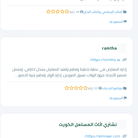
البطب الإسلامي والطب البديل
18 زيارة
0.0 من 5 نجوم
السعودية
ramtha
https://remtha.sa/
إدارة المعارض هي عملية تخطيط وتنظيم وتنفيذ المعارض بشكل احترافي، وتشمل
تصميم الأجنحة، تجهيز البوثات، تنسيق الموردين، إدارة الزوار، وتنظيم تجربة الحضور ...
مواقع الخدمات
32 زيارة
0.0 من 5 نجوم
السعودية
نشتري اثاث المستعل الكويت
https://almnaar.com/