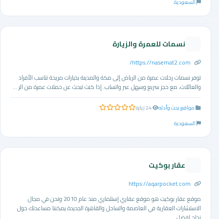
السعودية
نسمات للعمرة والزيارة
https://nasemat2.com/
توفر نسمات رحلات عمرة من الرياض إلى مكة والمدينة بخيارات مريحة تناسب الأفراد
والعائلات، مع حجز سريع وسهل عبر واتساب. إذا كنت تبحث عن حملات عمرة من الر ...
مواقع بحث وأدله
24 زيارة
0.0 من 5 نجوم
السعودية
عقار بوكيت
https://aqarpocket.com
موقع عقار بوكيت هو موقع عقاري إستثماري منذ عام 2010 ونحن في مجال
الاستشارات العقارية في العاصمة والساحل والقاهرة الجديدة يمكننا مساعدتك حول
نجاح افضل. ...