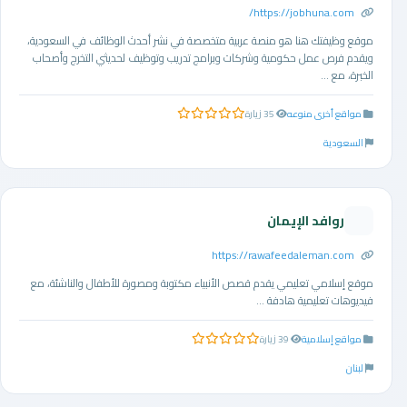
https://jobhuna.com/
موقع وظيفتك هنا هو منصة عربية متخصصة في نشر أحدث الوظائف في السعودية،
ويقدم فرص عمل حكومية وشركات وبرامج تدريب وتوظيف لحديثي التخرج وأصحاب
الخبرة، مع ...
مواقع أخرى منوعه
35 زيارة
0.0 من 5 نجوم
السعودية
روافد الإيمان
https://rawafeedaleman.com
موقع إسلامي تعليمي يقدم قصص الأنبياء مكتوبة ومصورة للأطفال والناشئة، مع
فيديوهات تعليمية هادفة ...
مواقع إسلامية
39 زيارة
0.0 من 5 نجوم
لبنان