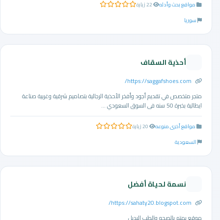
مواقع بحث وأدله
22 زيارة
0.0 من 5 نجوم
سوريا
أحذية السقاف
https://saggafshoes.com/
متجر متخصص في تقديم أجود وأفخر الأحذية الرجالية بتصاميم شرقية وغربية صناعة
ايطالية بخبرة 50 سنه فى السوق السعودي ...
مواقع أخرى منوعه
20 زيارة
0.0 من 5 نجوم
السعودية
نسمة لحياة أفضل
https://sahaty20.blogspot.com/
موقع يهتم بالصحه والطب البديل