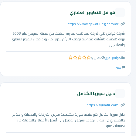
قوافل للتطوير العقاري
https://www.qawafil-eg.com/ar
شركة قوافل هي شركة مساهمه مصريه انطلقت من مدينة السويس عام 2008
برؤية هندسية وإنشائية مدروسة تهدف إلى أن تكون من رواد مجال التطوير العقاري
وانتقلت إلى ...
مواقع اخرى
25 زيارة
0.0 من 5 نجوم
مصر
دليل سوريا الشامل
https://syriadir.com
دليل سوريا الشامل هو منصة سورية متخصصة بعرض الشركات والخدمات والمتاجر
والمشاريع في سوريا، بهدف تسهيل الوصول إلى أفضل الأعمال والخدمات عبر
تصنيفات متنو ...