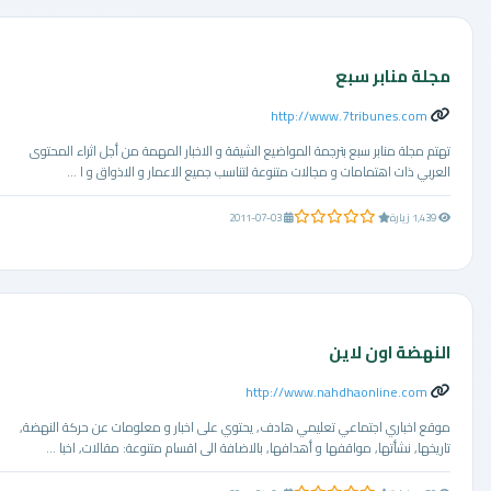
مجلة منابر سبع
http://www.7tribunes.com
تهتم مجلة منابر سبع بترجمة المواضيع الشيقة و الاخبار المهمة من أجل اثراء المحتوى
العربي ذات اهتمامات و مجالات متنوعة لتناسب جميع الاعمار و الاذواق و ا ...
0.0 من 5 نجوم
1,439 زيارة
2011-07-03
النهضة اون لاين
http://www.nahdhaonline.com
موقع اخباري اجتماعي تعليمي هادف, يحتوي على اخبار و معلومات عن حركة النهضة,
تاريخها, نشأتها, مواقفها و أهدافها, بالاضافة الى اقسام متنوعة: مقالات, اخبا ...