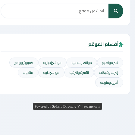
أقسام الموقع
نشر مواضيع
مواقع إسلامية
مواقع إخباريه
كمبيوتر وبرامج
إنترنت وشبكات
الأسرة والترفيه
مواقع طبيه
منتديات
أخرى ومنوعه
Powered by Sedany Directory V4 | sedany.com