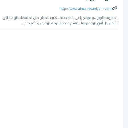
http://www.almahrosaelyom.com
المحروسه اليوم هو موقع زراعى يقدم خدمات كثيره بالمجان مثل المناقصات الزراعيه التى
تشمل كل افرع الزراعه يوميا ، ويقدم خدمة البورصه الزراعيه ، ويقدم خدم ...