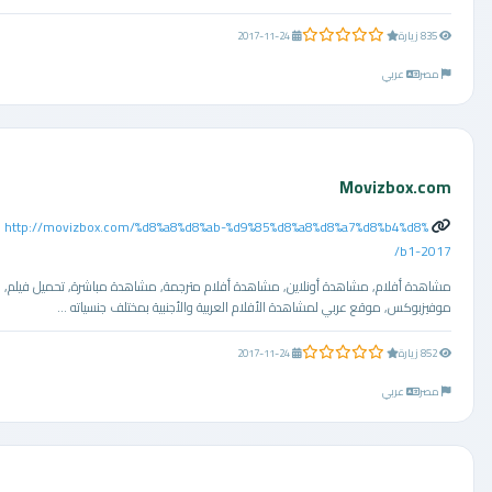
0.0 من 5 نجوم
835 زيارة
2017-11-24
مصر
عربي
Movizbox.com
http://movizbox.com/%d8%a8%d8%ab-%d9%85%d8%a8%d8%a7%d8%b4%d8%
b1-2017/
مشاهدة أفلام, مشاهدة أونلاين, مشاهدة أفلام مترجمة, مشاهدة مباشرة, تحميل فيلم,
موفيزبوكس, موقع عربي لمشاهدة الأفلام العربية والأجنبية بمختلف جنسياته ...
0.0 من 5 نجوم
852 زيارة
2017-11-24
مصر
عربي