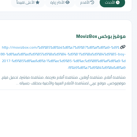
الأحدث
الأقدم
الأكثر زيارة
الأعلى تقييماً
موفيز بوكس MovizBox
http://movizbox.com/%d9%85%d8%b4%d8%a7%d9%87%d8%af%d8%a9-%d9%
88-%d8%aa%d8%ad%d9%85%d9%8a%d9%84-%d9%81%d9%8a%d9%84%d9%85-boy-
2017-%d9%85%d8%aa%d8%b1%d8%ac%d9%85-%d8%ac%d9%88%d8%af%d8%a9-%d
8%b9%d8%a7%d9%84%d9%8a%d8%a9/
مشاهدة أفلام, مشاهدة أونلاين, مشاهدة أفلام مترجمة, مشاهدة مباشرة, تحميل فيلم,
موفيزبوكس, موقع عربي لمشاهدة الأفلام العربية والأجنبية بمختلف جنسياته ...