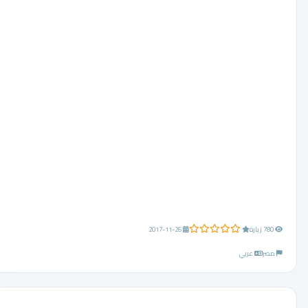
0.0 من 5 نجوم
780 زيارة
2017-11-26
مصر
عربي