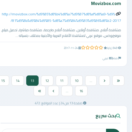
Movizbox.com
http://movizbox.com/%d9%85%d8%b4%d8%a7%d9%87%d8%af%d8%a9-%d9%
81%d9%8a%d9%84%d9%85-%d8%a7%d9%84%d9%83%d9%86%d8%b2-2017/
مشاهدة أفلام, مشاهدة أونلاين, مشاهدة أفلام مترجمة, مشاهدة مباشرة, تحميل فيلم,
موفيزبوكس, موقع عربي لمشاهدة الأفلام العربية والأجنبية بمختلف جنسياته ...
0.0 من 5 نجوم
848 زيارة
2017-11-24
مصر
عربي
15
14
13
12
11
10
...
...
16
صفحة 13 من 24 | عدد المواقع: 472
بحث سريع