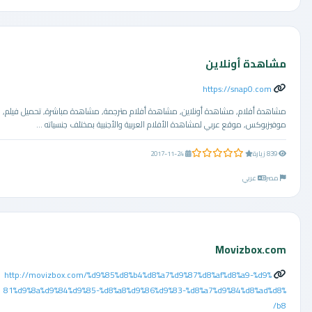
مشاهدة أونلاين
https://snap0.com
مشاهدة أفلام, مشاهدة أونلاين, مشاهدة أفلام مترجمة, مشاهدة مباشرة, تحميل فيلم,
موفيزبوكس, موقع عربي لمشاهدة الأفلام العربية والأجنبية بمختلف جنسياته ...
0.0 من 5 نجوم
839 زيارة
2017-11-24
مصر
عربي
Movizbox.com
http://movizbox.com/%d9%85%d8%b4%d8%a7%d9%87%d8%af%d8%a9-%d9%
81%d9%8a%d9%84%d9%85-%d8%a8%d9%86%d9%83-%d8%a7%d9%84%d8%ad%d8%
b8/