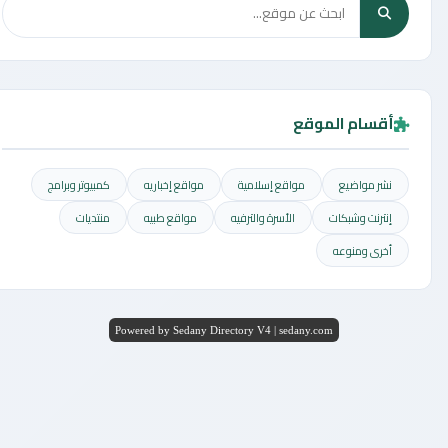
أقسام الموقع
نشر مواضيع
مواقع إسلامية
مواقع إخباريه
كمبيوتر وبرامج
إنترنت وشبكات
الأسرة والترفيه
مواقع طبيه
منتديات
أخرى ومنوعه
Powered by Sedany Directory V4 | sedany.com