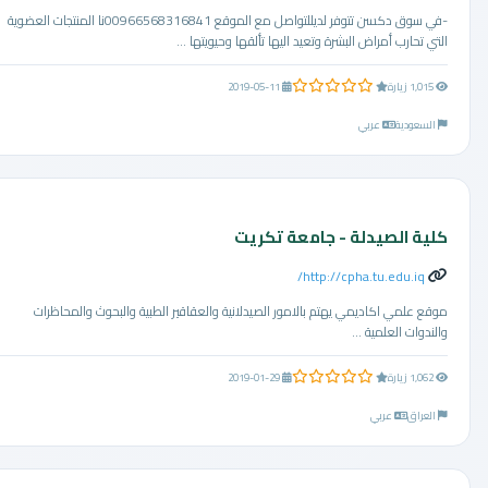
-في سوق دكسن تتوفر لديللتواصل مع الموقع 00966568316841نا المنتجات العضوية
التي تحارب أمراض البشرة وتعيد اليها تألقها وحيويتها ...
0.0 من 5 نجوم
1,015 زيارة
2019-05-11
السعودية
عربي
كلية الصيدلة - جامعة تكريت
http://cpha.tu.edu.iq/
موقع علمي اكاديمي يهتم بالامور الصيدلانية والعقاقير الطبية والبحوث والمحاظرات
والندوات العلمية ...
0.0 من 5 نجوم
1,062 زيارة
2019-01-29
العراق
عربي