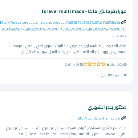
فورايفرمالتى ماكا - forever multi maca
http://foreverproductsme.com/product/%d9%81%d9%88%d8%b1%d9%8a%d
9%81%d8%b1-%d9%85%d8%a7%d9%84%d8%aa%d9%8a-%d9%85%d8%a7%d9%83%d
8%a7/
ماكا، المعروف أيضا باسم ليبيديوم ميني، هو النبات السنوي الذي يزرع في المرتفعات
الوسطى في بيرو. الجذر الصالحة للأكل، الذي يشبه الفجل، هو الغذاء الرئيسي ...
0.0 من 5 نجوم
1,002 زيارة
2018-11-06
السعودية
عربي
دكتور بندر الشهري
http://bandaralshehri.com
دكتور بندر الشهري استشاري أمراض السكر(السكرى من النوع الأول - السكري من النوع
الثاني - مضخة الانسولين - السمنة- ارتفاع ضغط الدم ) والغدد الصماء ( الغد ...