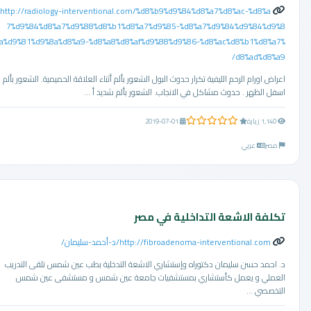
http://radiology-interventional.com/%d8%b9%d9%84%d8%a7%d8%ac-%d8%a
7%d9%84%d8%a7%d9%88%d8%b1%d8%a7%d9%85-%d8%a7%d9%84%d9%84%d9%8
a%d9%81%d9%8a%d8%a9-%d8%a8%d8%af%d9%88%d9%86-%d8%ac%d8%b1%d8%a7%
d8%ad%d8%a9/
اعراض اورام الرحم الليفية تكرار حدوث البول الشعور بألم أثناء العلاقة الحميمية. الشعور بألم
اسفل الظهر . حدوث مشاكل في الانجاب. الشعور بألم شديد أ ...
0.0 من 5 نجوم
1,140 زيارة
2019-07-01
مصر
عربي
تكلفة الاشعة التداخلية في مصر
http://fibroadenoma-interventional.com/د-أحمد-سليمان/
د. احمد حسن سليمان دكتوراه وإستشاري الاشعة التدخلية بطب عين شمس تلقى التدريب
العملي و يعمل كأستشاري بمستشفيات جامعة عين شمس و مستشفى عين شمس
التخصصي ...