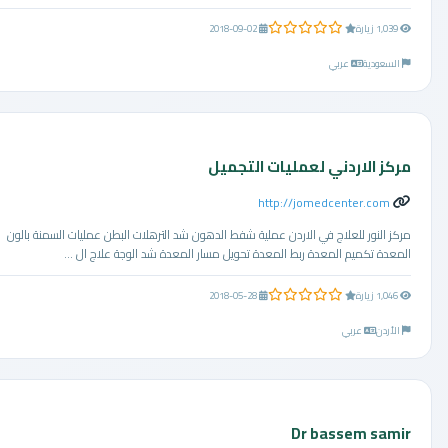
0.0 من 5 نجوم
1,039 زيارة
2018-09-02
السعودية
عربي
مركز الاردني لعمليات التجميل
http://jomedcenter.com
مركز النور للعلاج في الاردن عملية شفط الدهون شد الترهلات البطن عمليات السمنة بالون
المعدة تكميم المعدة ربط المعدة تحويل مسار المعدة شد الوجة علاج ال ...
0.0 من 5 نجوم
1,046 زيارة
2018-05-28
الأردن
عربي
Dr bassem samir