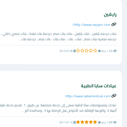
رايقين
http://www.rayqen.com/
شات دردشه رايقين ، شات رايقين ، شات بنات مصر، دردشة بنات فقط ، شات مصري كتابي ،
دردشه مصريه شات مصر ، شات ، بنات ، شات بنات ، بنات مصر ، دردشه بنات ...
0.0 من 5 نجوم
1,324 زيارة
2013-02-06
عيادات سابا الطبية
http://www.sabamedical.com
عيادات ومستوصفات سابا الطبية نسعى إلى خدمة مجتمعنا عن طريق: 1. تقديم خدمة طبية
أمينة 2. والتوعية الوقائية ضد الأمراض قبل الإصابة بها 3. ومكافحة الع ...
9.0 من 5 نجوم
1,380 زيارة
2011-07-10