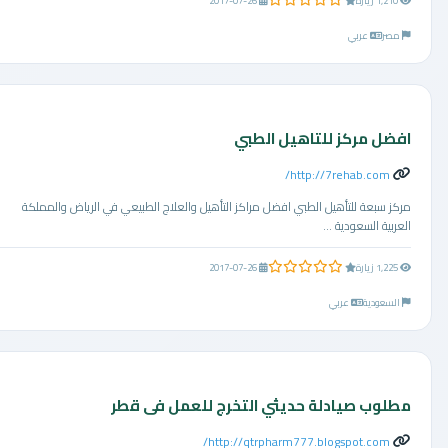
0.0 من 5 نجوم
1,210 زيارة
2017-07-26
مصر
عربي
افضل مركز للتاهيل الطبي
http://7rehab.com/
مركز سبعة للتأهيل الطبي افضل مراكز التأهيل والعلاج الطبيعي في الرياض والمملكة
العربية السعودية ...
0.0 من 5 نجوم
1,225 زيارة
2017-07-26
السعودية
عربي
مطلوب صيادلة حديثي التخرج للعمل فى قطر
http://qtrpharm777.blogspot.com/