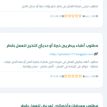
مطلوب خريجي صيدلة للعمل في قطر ذكور وإناث خبرة أو حديثي التخرج
0.0 من 5 نجوم
1,268 زيارة
2013-09-25
مطلوب أطباء بيطريين خبرة أو حديثي التخرج للعمل بقطر
http://qtrveteri777.blogspot.com/
مطلوب أطباء بيطريين للعمل في مزرعة كبرى بقطر لا يشترط السن أو سنة التخرج مرتبات
ممتازة - حوافز على الإجادة في العمل - تأمين شامل - سكن وإقامة ...
0.0 من 5 نجوم
1,338 زيارة
2013-09-25
مطلوب ممرضات وأخصائيي تمريض للعمل بقطر