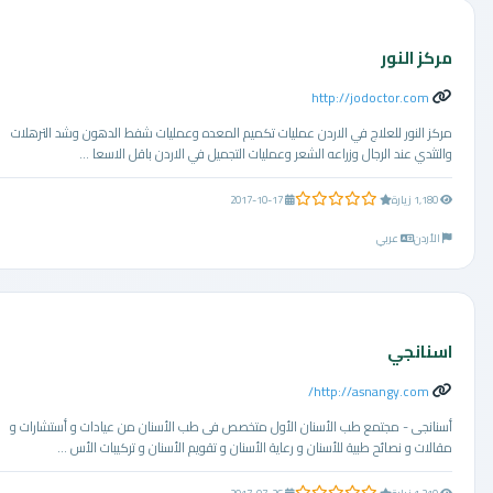
مركز النور
http://jodoctor.com
مركز النور للعلاج في الاردن عمليات تكميم المعده وعمليات شفط الدهون وشد الترهلات
والتثدي عند الرجال وزراعه الشعر وعمليات التجميل في الاردن باقل الاسعا ...
0.0 من 5 نجوم
1,180 زيارة
2017-10-17
الأردن
عربي
اسنانجي
http://asnangy.com/
أسنانجى - مجتمع طب الأسنان الأول متخصص فى طب الأسنان من عيادات و أستشارات و
مقالات و نصائح طبية للأسنان و رعاية الأسنان و تقويم الأسنان و تركيبات الأس ...