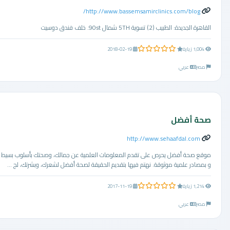
http://www.bassemsamirclinics.com/blog/
القاهرة الجديدة: الطبيب (2) تسوية 5TH شمال 90st. خلف فندق دوسيت
0.0 من 5 نجوم
1,004 زيارة
2018-02-19
مصر
عربي
صحة أفضل
http://www.sehaafdal.com
موقع صحة أفضل يحرص على تقدم المعلومات العلمية عن جمالك، وصحتك بأسلوب بسيط
و بمصادر علمية موثوقة. نهتم فيها بتقديم الحقيقة لصحة أفضل لشعرك، وبشرتك، لج ...
0.0 من 5 نجوم
1,214 زيارة
2017-11-19
مصر
عربي