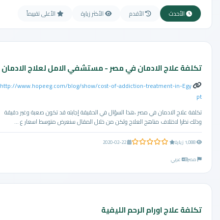
الأحدث
الأقدم
الأكثر زيارة
الأعلى تقييماً
تكلفة علاج الادمان في مصر - مستشفي الامل لعلاج الادمان
http://www.hopeeg.com/blog/show/cost-of-addiction-treatment-in-Egy
pt
تكلفة علاج الادمان في مصر ،هذا السؤال في الحقيقة إجابته قد تكون صعبة وغير دقيقة
وذلك نظرا لاختلاف مناهج العلاج ولكن من خلال المقال سنعرض متوسط اسعار ع ...
0.0 من 5 نجوم
1,088 زيارة
2020-02-22
مصر
عربي
تكلفة علاج اورام الرحم الليفية