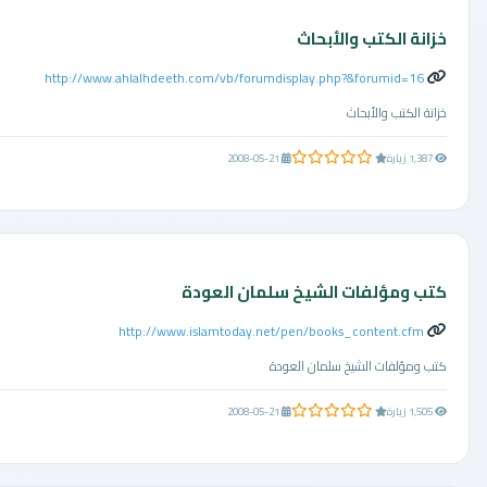
خزانة الكتب والأبحاث
http://www.ahlalhdeeth.com/vb/forumdisplay.php?&forumid=16
خزانة الكتب والأبحاث
0.0 من 5 نجوم
1,387 زيارة
2008-05-21
كتب ومؤلفات الشيخ سلمان العودة
http://www.islamtoday.net/pen/books_content.cfm
كتب ومؤلفات الشيخ سلمان العودة
0.0 من 5 نجوم
1,505 زيارة
2008-05-21