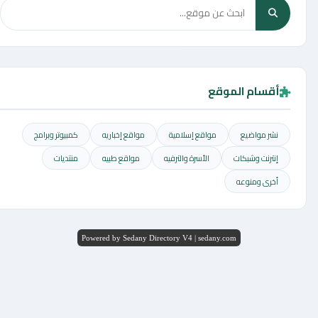
أقسام الموقع
نشر مواضيع
مواقع إسلامية
مواقع إخباريه
كمبيوتر وبرامج
إنترنت وشبكات
الأسرة والترفيه
مواقع طبيه
منتديات
أخرى ومنوعه
Powered by Sedany Directory V4 | sedany.com