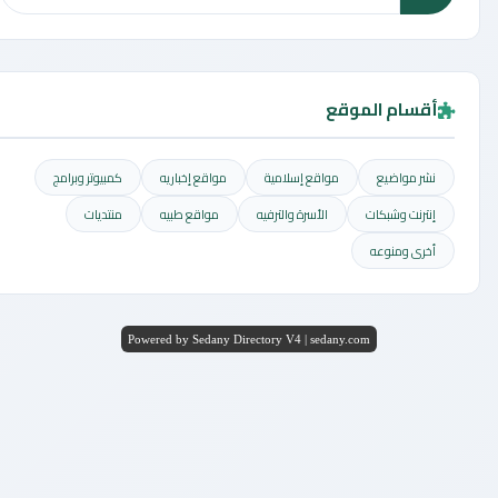
أقسام الموقع
نشر مواضيع
مواقع إسلامية
مواقع إخباريه
كمبيوتر وبرامج
إنترنت وشبكات
الأسرة والترفيه
مواقع طبيه
منتديات
أخرى ومنوعه
Powered by Sedany Directory V4 | sedany.com