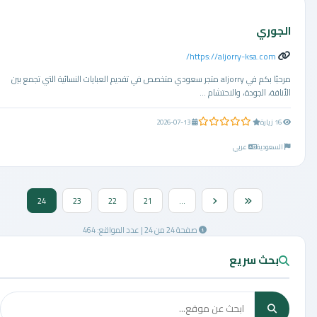
الجوري
https://aljorry-ksa.com/
مرحبًا بكم في aljorry متجر سعودي متخصص في تقديم العبايات النسائية التي تجمع بين
الأناقة، الجودة، والاحتشام ...
0.0 من 5 نجوم
16 زيارة
2026-07-13
السعودية
عربي
24
23
22
21
...
صفحة 24 من 24 | عدد المواقع: 464
بحث سريع