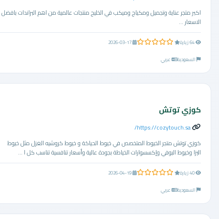
اكبر متجر عناية وتجميل ومكياج وميكب في الخليج منتجات عالمية من اهم البراندات بافضل
الاسعار ...
0.0 من 5 نجوم
64 زيارة
2026-03-17
السعودية
عربي
كوزي توتش
https://cozytouch.sa/
كوزي توتش متجر الخيوط المتخصص في خيوط الحياكة و خيوط كروشيه الغزل مثل خيوط
اليزا وخيوط البوفي وإكسسوارات الخياطة بجودة عالية وأسعار تنافسية تناسب كل ا ...
0.0 من 5 نجوم
40 زيارة
2026-04-19
السعودية
عربي