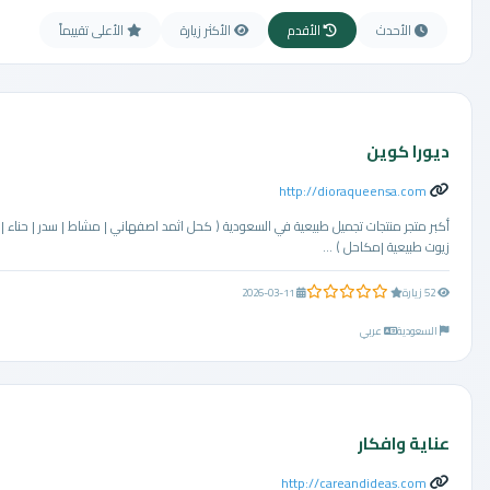
الأحدث
الأقدم
الأكثر زيارة
الأعلى تقييماً
ديورا كوين
http://dioraqueensa.com
أكبر متجر منتجات تجميل طبيعية في السعودية ( كحل اثمد اصفهاني | مشاط | سدر | حناء |
زيوت طبيعية |مكاحل ) ...
0.0 من 5 نجوم
52 زيارة
2026-03-11
السعودية
عربي
عناية وافكار
http://careandideas.com