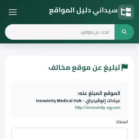
سيداني دليل المواقع
دليل المواقع
تبليغ عن موقع مخالف
الموقع المبلغ عنه:
عيادات إنوڤينيتي - Innovinity Medical Hub
http://innovinity-eg.com
اسمك