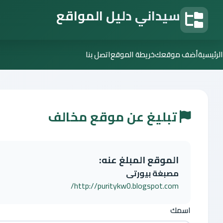
سيداني دليل المواقع
دليل المواقع
الرئيسية
أضف موقعك
خريطة الموقع
اتصل بنا
تبليغ عن موقع مخالف
الموقع المبلغ عنه:
مصبغة بيورتى
http://puritykw0.blogspot.com/
اسمك