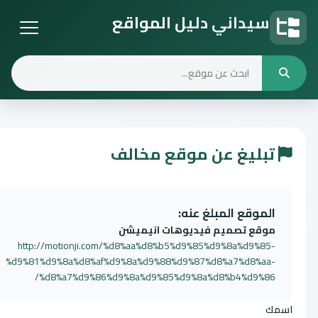
سيداني دليل المواقع
دليل المواقع
تبليغ عن موقع مخالف
الموقع المبلغ عنه:
موقع تصميم فيديوهات انيميشن
http://motionji.com/%d8%aa%d8%b5%d9%85%d9%8a%d9%85-
%d9%81%d9%8a%d8%af%d9%8a%d9%88%d9%87%d8%a7%d8%aa-
%d8%a7%d9%86%d9%8a%d9%85%d9%8a%d8%b4%d9%86/
اسمك