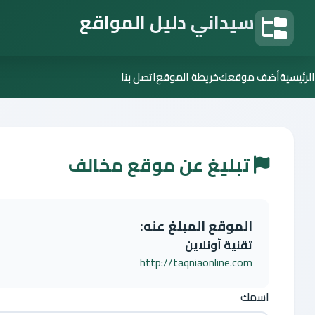
سيداني دليل المواقع
دليل المواقع
الرئيسية
أضف موقعك
خريطة الموقع
اتصل بنا
تبليغ عن موقع مخالف
الموقع المبلغ عنه:
تقنية أونلاين
http://taqniaonline.com
اسمك