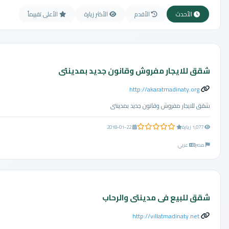
الأحدث
الأقدم
الأكثر زيارة
الأعلى تقييماً
شقق للايجار مفروش وقانون جديد بمدينتى
http://akaratmadinaty.org
شقق للايجار مفروش وقانون جديد بمدينتى
0.0 من 5 نجوم
1,077 زيارة
2018-01-22
مصر
عربي
شقق للبيع فى مدينتى والرحاب
http://villatmadinaty.net