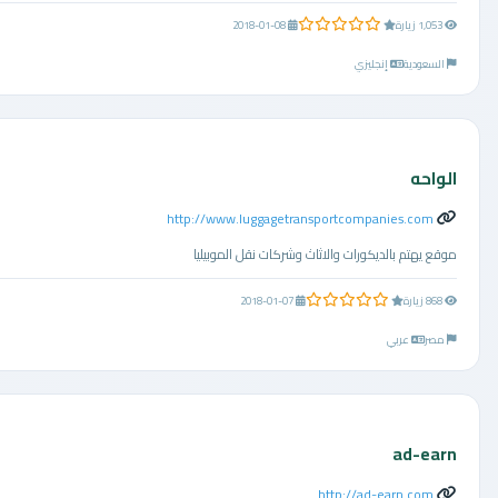
0.0 من 5 نجوم
1,053 زيارة
2018-01-08
السعودية
إنجليزي
الواحه
http://www.luggagetransportcompanies.com
موقع يهتم بالديكورات والاثاث وشركات نقل الموبيليا
0.0 من 5 نجوم
868 زيارة
2018-01-07
مصر
عربي
ad-earn
http://ad-earn.com