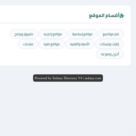
أقسام الموقع
نشر مواضيع
مواقع إسلامية
مواقع إخباريه
كمبيوتر وبرامج
إنترنت وشبكات
الأسرة والترفيه
مواقع طبيه
منتديات
أخرى ومنوعه
Powered by Sedany Directory V4 | sedany.com