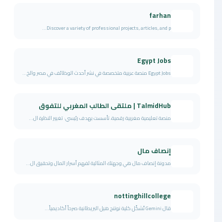
farhan
Discover a variety of professional projects, articles, and p...
Egypt Jobs
Egypt Jobs منصة عربية متخصصة في نشر أحدث الوظائف في مصر والخ...
TalmidHub | ملتقى الطالب المغربي للتفوق
منصة تعليمية مغربية رقمية، تأسست بهدف رئيسي: تغيير النظرة ال...
إنصاف مال
مدونة إنصاف مال هي وجهتك المثالية لفهم أسرار المال وتحقيق ال...
nottinghillcollege
قال Gemini تُشكّل كلية نوتنج هيل البريطانية صرحاً أكاديمياً...