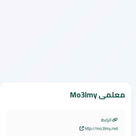
معلمى Mo3lmy
الرابط:
http://mo3lmy.net