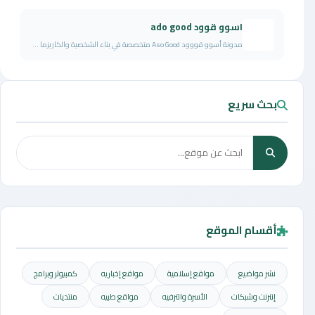
اسوو قوود ado good
مدونة أسوو قووود Aso Good متخصصة في بناء الشخصية والكاريزما ...
بحث سريع
أقسام الموقع
نشر مواضيع
مواقع إسلامية
مواقع إخباريه
كمبيوتر وبرامج
إنترنت وشبكات
الأسرة والترفيه
مواقع طبيه
منتديات