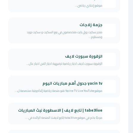
موقع إخباري رياضي...
جزمة زلاجات
متجر سكيت ويل بايت متخصصون في بيع السكيت و سكيت بورد
ومستلزم...
الزقورة سبورت لايف
الزقورة سبورت لايف اخبار رياضية ترفيهية اخبار الفن اخبار عال...
yacin tv جدول أهم مباريات اليوم
موقع Yacine TV Live YouTube هو منصة رياضية إلكترونية مخصصة ل...
tabe3live | تابع لايف | الاسطورة لبث المباريات
مرحبًا بكم في موقع taba3live (تابع لايف)، المنصة الرائدة في ...