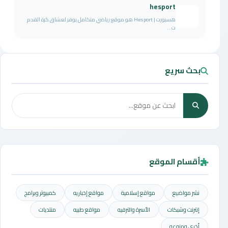
hesport
هسبورت | Hesport هو موقع رياضي متكامل يوفر لعشاق كرة القدم
ت...
بحث سريع
أقسام الموقع
نشر مواضيع
مواقع إسلامية
مواقع إخباريه
كمبيوتر وبرامج
إنترنت وشبكات
الأسرة والترفيه
مواقع طبيه
منتديات
أخرى ومنوعه