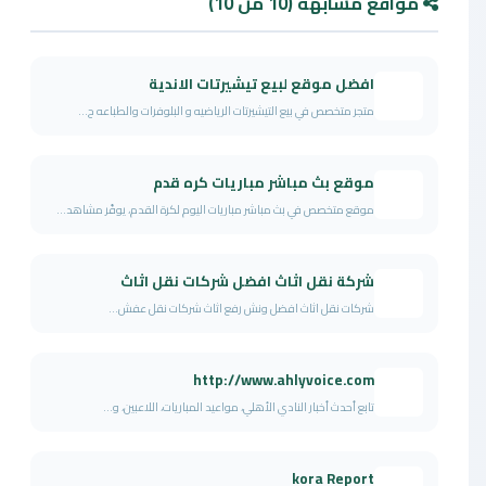
مواقع مشابهة (10 من 10)
افضل موقع لبيع تيشيرتات الاندية
متجر متخصص في بيع التيشيرتات الرياضيه و البلوفرات والطباعه ح...
موقع بث مباشر مباريات كره قدم
موقع متخصص في بث مباشر مباريات اليوم لكرة القدم، يوفّر مشاهد...
شركة نقل اثاث افضل شركات نقل اثاث
شركات نقل اثاث افضل ونش رفع اثاث شركات نقل عفش...
http://www.ahlyvoice.com
تابع أحدث أخبار النادي الأهلي، مواعيد المباريات، اللاعبين، و...
kora Report