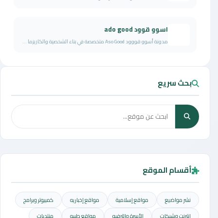
اسوو قوود ado good
مدونة أسوو قووود Aso Good متخصصة في بناء الشخصية والكاريزما ...
بحث سريع
أقسام الموقع
نشر مواضيع
مواقع إسلامية
مواقع إخباريه
كمبيوتر وبرامج
إنترنت وشبكات
الأسرة والترفيه
مواقع طبيه
منتديات