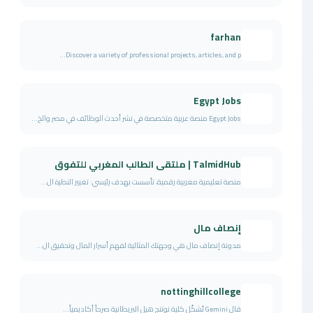
farhan
Discover a variety of professional projects, articles, and p...
Egypt Jobs
Egypt Jobs منصة عربية متخصصة في نشر أحدث الوظائف في مصر والخ...
TalmidHub | ملتقى الطالب المغربي للتفوق
منصة تعليمية مغربية رقمية، تأسست بهدف رئيسي: تغيير النظرة ال...
إنصاف مال
مدونة إنصاف مال هي وجهتك المثالية لفهم أسرار المال وتحقيق ال...
nottinghillcollege
قال Gemini تُشكّل كلية نوتنج هيل البريطانية صرحاً أكاديمياً...