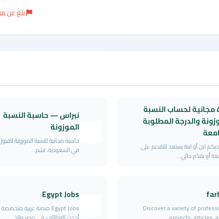
بلغ عن م
 مجانية لحساب النسبة
نبراس — حاسبة النسبة
زونة والدرجة المطلوبة
الموزونة
امعة
حاسبة مجانية للنسبة الموزونة للقبو
يكم ابن أو ابنة يستعد للتقديم على
في السعودية، تشم...
عة أو يقدّم حالي...
Egypt Jobs
far
Discover a variety of profess
Egypt Jobs منصة عربية متخصص
projects, articles, an
أحدث الوظائف في مصر والخ...