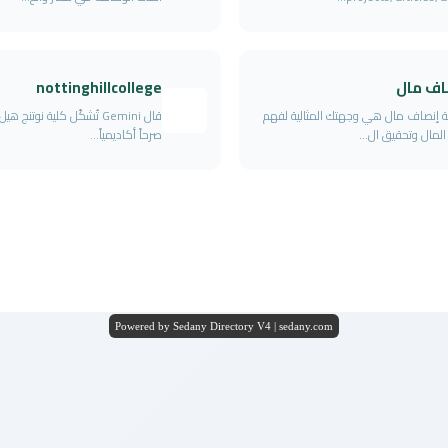
اف مال
nottinghillcollege
 إنصاف مال هي وجهتك المثالية لفهم
قال Gemini تُشكّل كلية نوتنج ه
 المال وتحقيق ال...
صرحاً أكاديمياً...
Powered by Sedany Directory V4 | sedany.com