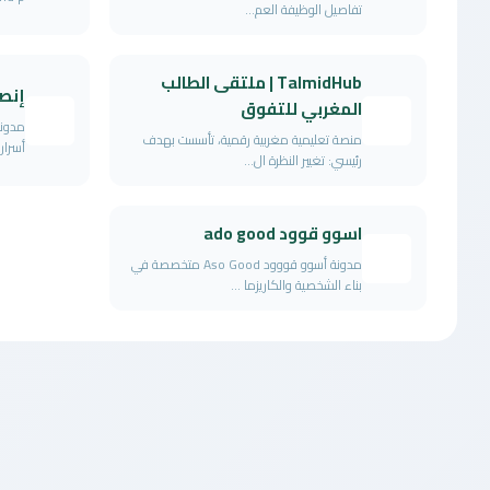
تفاصيل الوظيفة العم...
TalmidHub | ملتقى الطالب
إنص
المغربي للتفوق
مدونة
منصة تعليمية مغربية رقمية، تأسست بهدف
أسرار
رئيسي: تغيير النظرة ال...
اسوو قوود ado good
مدونة أسوو قووود Aso Good متخصصة في
بناء الشخصية والكاريزما ...