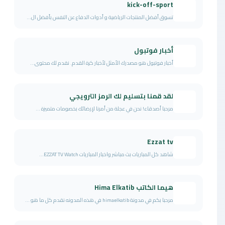
kick-off-sport
تسوق أفضل المنتجات الرياضية و أدوات الدفاع عن النفس بأفضل ال...
أخبار فوتبول
أخبار فوتبول هو مصدرك الأمثل لأخبار كرة القدم. نقدم لك محتوى...
لقد قمنا بتسليم لك الرمز الترويجي
مرحبا أصدقاء! نحن في عجلة من أمرنا لإرضائك بخصومات متميزة ...
Ezzat tv
شاهد كل المباريات بث مباشر واخبار المباريات EZZAT TV Watch...
هيما الكاتب Hima Elkatib
مرحبا بكم في مدونة himaelkatib في هذه المدونه نقدم كل ما هو ...