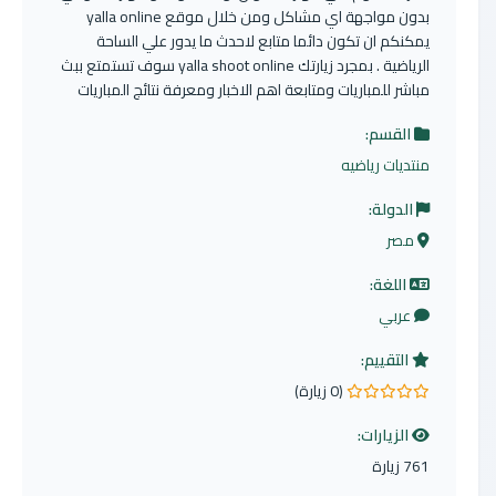
بدون مواجهة اي مشاكل ومن خلال موقع yalla online
يمكنكم ان تكون دائما متابع لاحدث ما يدور علي الساحة
الرياضية . بمجرد زيارتك yalla shoot online سوف تستمتع ببث
مباشر للمباريات ومتابعة اهم الاخبار ومعرفة نتائج المباريات
القسم:
منتديات رياضيه
الدولة:
مصر
اللغة:
عربي
التقييم:
(0 زيارة)
0.0 من 5 نجوم
الزيارات:
761 زيارة