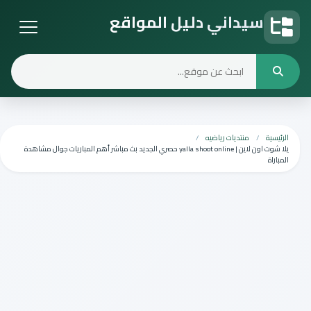
سيداني دليل المواقع
دليل المواقع
الرئيسية
منتديات رياضيه
يلا شوت اون لاين | yalla shoot online حصري الجديد بث مباشر أهم المباريات جوال مشاهدة
المباراة