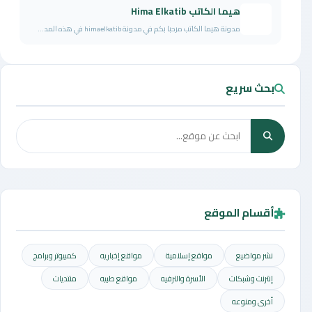
هيما الكاتب Hima Elkatib
مدونة هيما الكاتب مرحبا بكم في مدونة himaelkatib في هذه المد...
بحث سريع
أقسام الموقع
نشر مواضيع
مواقع إسلامية
مواقع إخباريه
كمبيوتر وبرامج
إنترنت وشبكات
الأسرة والترفيه
مواقع طبيه
منتديات
أخرى ومنوعه