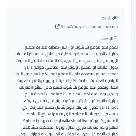
الرابط:
http://hd.yallashootonline.com/
الوصف:
يقدم لكم موقع يلا شوت اون لاين تغطية مميزة لجميع
مباريات الدوريات العالمية والمحلية من خلال بث مباشر لمباريات
اليوم من خلال العديد من السيرفرات المخصصة لنقل المباريات
بدون اعلانات او تقطيع . ونوفر لكم ايضا علي موقع yalla
shoot اقسام متعددة داخل الموقع توفر لكم العديد من الاخبار
الرياضية العالمية الخاصة باكبر الاندية الاوروبية والاندية العربية
ايضا . ويقدم لكم موقع يلا شوت قسم خاص بنتائج المباريات
والذي يوفر فيه لكم العديد من المعلومات الخاصة بنتائج
مباريات اليوم فور انتهائها مباشرة . ونوفر ايضا علي موقع
yallashoot جدول مباريات اليوم شامل جميع المباريات التي
تلعب في الدوريات المختلفة التي يتابعها عشاق الساحرة
المستديرة ويوفر yalla shoot live ايضا عدة روابط مباشرة
لاهم واكبر مباريات دوري ابطال اوروبا . فيمكنك مشاهدة
مباريات اليوم علي جهازك الجوال او الحاسوب او جهازك اللوحي