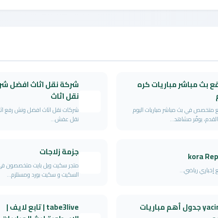
ع بث مباشر مباريات كره
شركة نقل اثاث افضل شر
نقل اثاث
متخصص في بث مباشر مباريات اليوم
شركات نقل اثاث افضل ونش رفع اث
القدم، يوفّر مشاهد...
نقل عفش...
جزمة زلاجات
kora Rep
متجر سكيت ويل بايت متخصصون في 
إخباري رياضي...
السكيت و سكيت بورد ومستلزم...
yacin tv جدول أهم مباريات
tabe3live | تابع لايف |