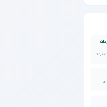
كات
اث شركات
بيع