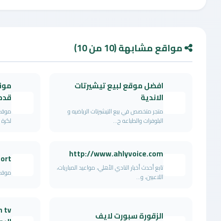
مواقع مشابهة (10 من 10)
افضل موقع لبيع تيشيرتات
موق
الاندية
قدم
متجر متخصص في بيع التيشيرتات الرياضيه و
موقع 
البلوفرات والطباعه ح...
لكرة 
http://www.ahlyvoice.com
ort
تابع أحدث أخبار النادي الأهلي، مواعيد المباريات،
موقع 
اللاعبين، و...
الزقورة سبورت لايف