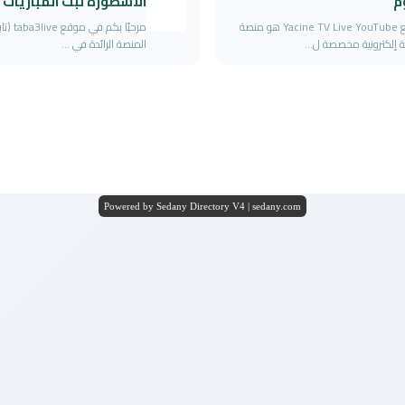
م
الاسطورة لبث المباريات
موقع Yacine TV Live YouTube هو منصة
مرحبًا بكم ف
ة إلكترونية مخصصة ل...
المنصة الرائدة في ...
Powered by Sedany Directory V4 | sedany.com