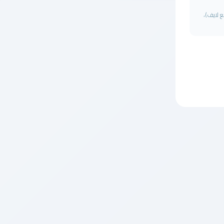
ي موقع taba3live (تابع لايف)،