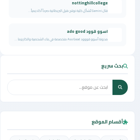
nottinghillcollege
قال Gemini تُشكّل كلية نوتنج هيل البريطانية صرحاً أكاديمياً...
اسوو قوود ado good
مدونة أسوو قووود Aso Good متخصصة في بناء الشخصية والكاريزما ...
بحث سريع
أقسام الموقع