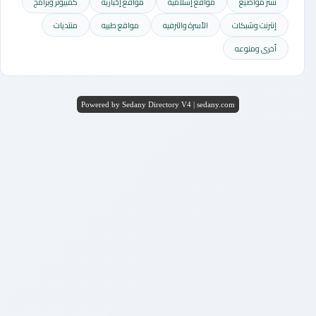
نشر مواضيع
مواقع إسلامية
مواقع إخباريه
كمبيوتر وبرامج
إنترنت وشبكات
الأسرة والترفيه
مواقع طبيه
منتديات
أخرى ومنوعه
Powered by Sedany Directory V4 | sedany.com