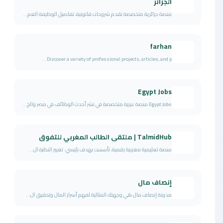
الجزائر
منصة جزائرية متخصصة تقدم شروحات قانونية، تفاصيل الوظيفة العم...
farhan
Discover a variety of professional projects, articles, and p...
Egypt Jobs
Egypt Jobs منصة عربية متخصصة في نشر أحدث الوظائف في مصر والخ...
TalmidHub | ملتقى الطالب المغربي للتفوق
منصة تعليمية مغربية رقمية، تأسست بهدف رئيسي: تغيير النظرة ال...
إنصاف مال
مدونة إنصاف مال هي وجهتك المثالية لفهم أسرار المال وتحقيق ال...