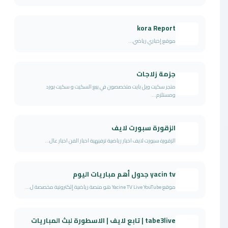
kora Report
موقع إخباري رياضي...
جزمة زلاجات
متجر سكيت ويل بايت متخصصون في بيع السكيت و سكيت بورد
ومستلزم...
الزقورة سبورت لايف
الزقورة سبورت لايف اخبار رياضية ترفيهية اخبار الفن اخبار عال...
yacin tv جدول أهم مباريات اليوم
موقع Yacine TV Live YouTube هو منصة رياضية إلكترونية مخصصة ل...
tabe3live | تابع لايف | الاسطورة لبث المباريات