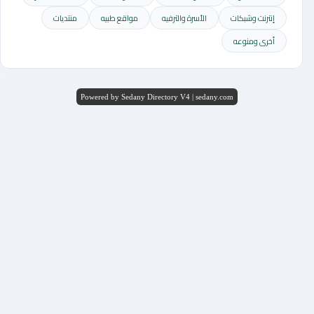
إنترنت وشبكات
الأسرة والترفيه
مواقع طبيه
منتديات
أخرى ومنوعه
Powered by Sedany Directory V4 | sedany.com