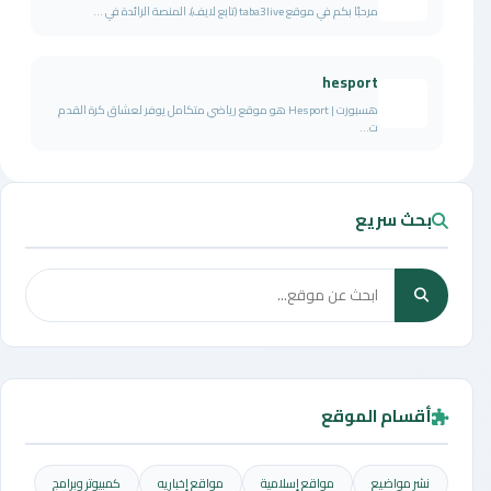
مرحبًا بكم في موقع taba3live (تابع لايف)، المنصة الرائدة في ...
hesport
هسبورت | Hesport هو موقع رياضي متكامل يوفر لعشاق كرة القدم
ت...
بحث سريع
أقسام الموقع
نشر مواضيع
مواقع إسلامية
مواقع إخباريه
كمبيوتر وبرامج