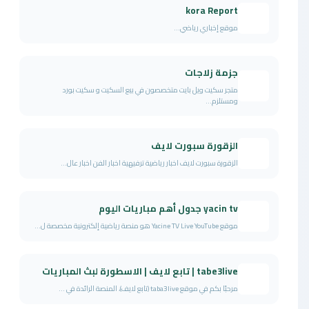
kora Report
موقع إخباري رياضي...
جزمة زلاجات
متجر سكيت ويل بايت متخصصون في بيع السكيت و سكيت بورد
ومستلزم...
الزقورة سبورت لايف
الزقورة سبورت لايف اخبار رياضية ترفيهية اخبار الفن اخبار عال...
yacin tv جدول أهم مباريات اليوم
موقع Yacine TV Live YouTube هو منصة رياضية إلكترونية مخصصة ل...
tabe3live | تابع لايف | الاسطورة لبث المباريات
مرحبًا بكم في موقع taba3live (تابع لايف)، المنصة الرائدة في ...