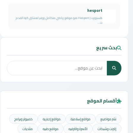
hesport
هسبورت | Hesport هو موقع رياضي متكامل يوفر لعشاق كرة القدم
ت...
بحث سريع
أقسام الموقع
نشر مواضيع
مواقع إسلامية
مواقع إخباريه
كمبيوتر وبرامج
إنترنت وشبكات
الأسرة والترفيه
مواقع طبيه
منتديات