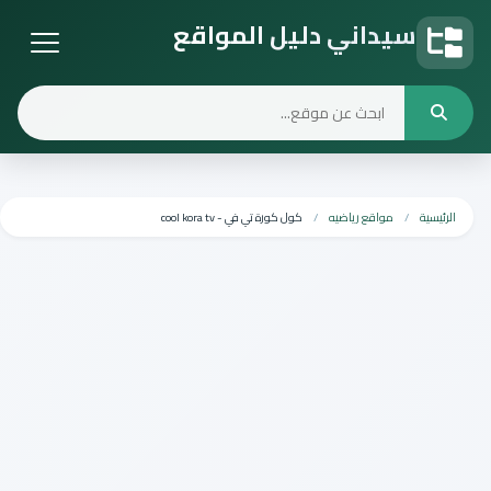
سيداني دليل المواقع
دليل المواقع
الرئيسية
مواقع رياضيه
كول كورة تي في - cool kora tv