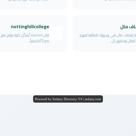
اف مال
nottinghillcollege
 إنصاف مال هي وجهتك المثالية لفهم
قال Gemini تُشكّل كلية نوتنج ه
 المال وتحقيق ال...
صرحاً أكاديمياً...
Powered by Sedany Directory V4 | sedany.com