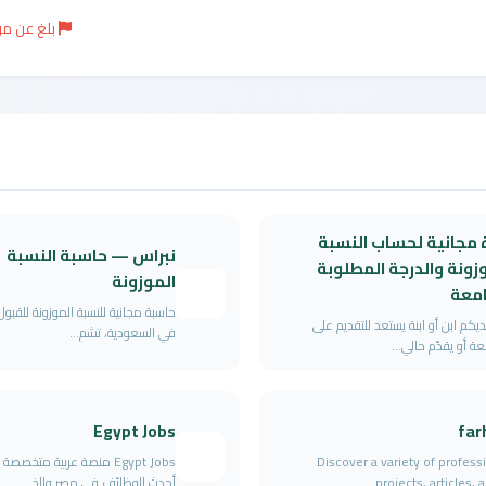
بلغ عن م
 مجانية لحساب النسبة
نبراس — حاسبة النسبة
زونة والدرجة المطلوبة
الموزونة
امعة
حاسبة مجانية للنسبة الموزونة للقبو
يكم ابن أو ابنة يستعد للتقديم على
في السعودية، تشم...
عة أو يقدّم حالي...
Egypt Jobs
far
Discover a variety of profess
Egypt Jobs منصة عربية متخصص
projects, articles, an
أحدث الوظائف في مصر والخ...