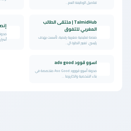
تفاصيل الوظيفة العم...
TalmidHub | ملتقى الطالب
إنص
المغربي للتفوق
مدونة
منصة تعليمية مغربية رقمية، تأسست بهدف
أسرار
رئيسي: تغيير النظرة ال...
اسوو قوود ado good
مدونة أسوو قووود Aso Good متخصصة في
بناء الشخصية والكاريزما ...