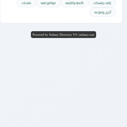
إنترنت وشبكات
الأسرة والترفيه
مواقع طبيه
منتديات
أخرى ومنوعه
Powered by Sedany Directory V4 | sedany.com