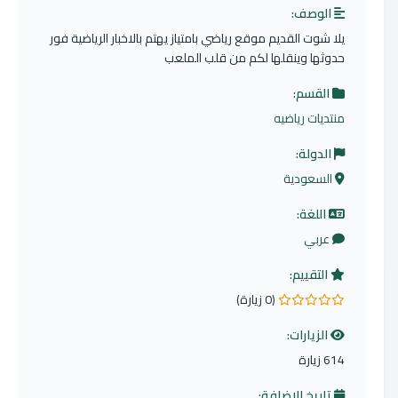
الوصف:
يلا شوت القديم موقع رياضي بامتياز يهتم بالاخبار الرياضية فور
حدوثها وينقلها لكم من قلب الملعب
القسم:
منتديات رياضيه
الدولة:
السعودية
اللغة:
عربي
التقييم:
(0 زيارة)
0.0 من 5 نجوم
الزيارات:
614 زيارة
تاريخ الإضافة: