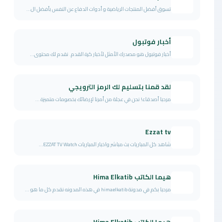
تسوق أفضل المنتجات الرياضية و أدوات الدفاع عن النفس بأفضل ال...
أخبار فوتبول
أخبار فوتبول هو مصدرك الأمثل لأخبار كرة القدم. نقدم لك محتوى...
لقد قمنا بتسليم لك الرمز الترويجي
مرحبا أصدقاء! نحن في عجلة من أمرنا لإرضائك بخصومات متميزة ...
Ezzat tv
شاهد كل المباريات بث مباشر واخبار المباريات EZZAT TV Watch...
هيما الكاتب Hima Elkatib
مرحبا بكم في مدونة himaelkatib في هذه المدونه نقدم كل ما هو ...