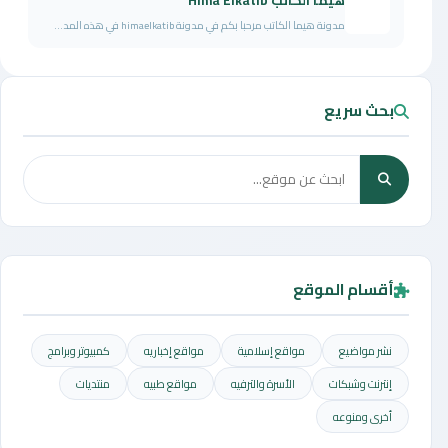
هيما الكاتب Hima Elkatib
مدونة هيما الكاتب مرحبا بكم في مدونة himaelkatib في هذه المد...
بحث سريع
أقسام الموقع
نشر مواضيع
مواقع إسلامية
مواقع إخباريه
كمبيوتر وبرامج
إنترنت وشبكات
الأسرة والترفيه
مواقع طبيه
منتديات
أخرى ومنوعه