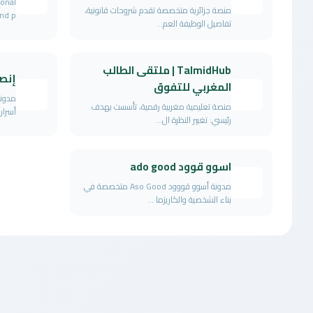
ional
منصة جزائرية متخصصة تقدم شروحات قانونية،
d p...
تفاصيل الوظيفة العم...
TalmidHub | ملتقى الطالب
إنص
المغربي للتفوق
مدونة
منصة تعليمية مغربية رقمية، تأسست بهدف
أسرار
رئيسي: تغيير النظرة ال...
اسوو قوود ado good
مدونة أسوو قووود Aso Good متخصصة في
بناء الشخصية والكاريزما ...