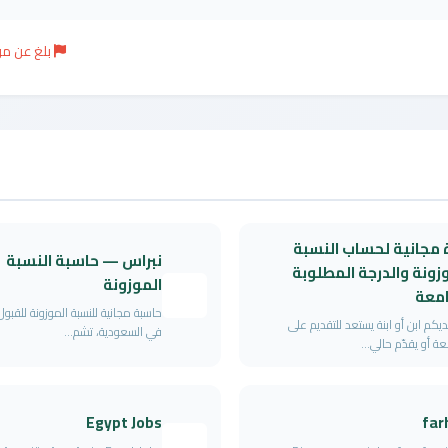
بلغ عن م
 مجانية لحساب النسبة
نبراس — حاسبة النسبة
زونة والدرجة المطلوبة
الموزونة
امعة
حاسبة مجانية للنسبة الموزونة للقبو
يكم ابن أو ابنة يستعد للتقديم على
في السعودية، تشم...
عة أو يقدّم حالي...
Egypt Jobs
far