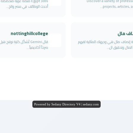
Discover a variety of profess
Egypt Jobs منصة عربية متخصص
projects, articles, an
أحدث الوظائف في مصر والخ...
اف مال
nottinghillcollege
 إنصاف مال هي وجهتك المثالية لفهم
قال Gemini تُشكّل كلية نوتنج ه
 المال وتحقيق ال...
صرحاً أكاديمياً...
Powered by Sedany Directory V4 | sedany.com