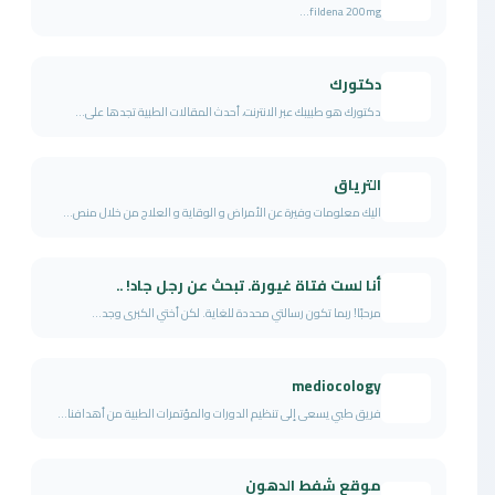
fildena 200mg...
دكتورك
دكتورك هو طبيبك عبر الانترنت، أحدث المقالات الطبية تجدها على...
الترياق
اليك معلومات وفيرة عن الأمراض و الوقاية و العلاج من خلال منص...
أنا لست فتاة غيورة. تبحث عن رجل جاد! ..
مرحبًاǃ ربما تكون رسالتي محددة للغاية. لكن أختي الكبرى وجد...
mediocology
فريق طبي يسعى إلى تنظيم الدورات والمؤتمرات الطبية من أهدافنا...
موقع شفط الدهون