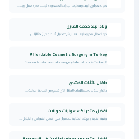
صيانة مجاري البيت وتنظيف البيارات المسدودة ليست مجرد عمل روت...
ولاد البلد خدمة المنزل
جيد اعمال مميزة تابعنا تعتبر شركة عزل أسطح خيارًا مثاليًا لل...
Affordable Cosmetic Surgery in Turkey
Discover trusted cosmetic surgery & dental care in Turkey. B...
دافان للأثاث الخشبي
دافان للأثاث و مستلزمات المنزل التي تجمع بين الجودة العالية ...
افضل متجر اكسسوارات جوالات
برقية القوة وجهتك المثالية للحصول على أفضل الشواحن والكيابل ...
افضل متجر عود وعطور اونلاين في السعودية