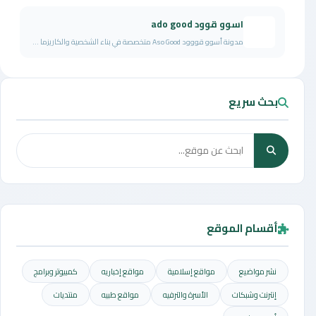
اسوو قوود ado good
مدونة أسوو قووود Aso Good متخصصة في بناء الشخصية والكاريزما ...
بحث سريع
أقسام الموقع
نشر مواضيع
مواقع إسلامية
مواقع إخباريه
كمبيوتر وبرامج
إنترنت وشبكات
الأسرة والترفيه
مواقع طبيه
منتديات