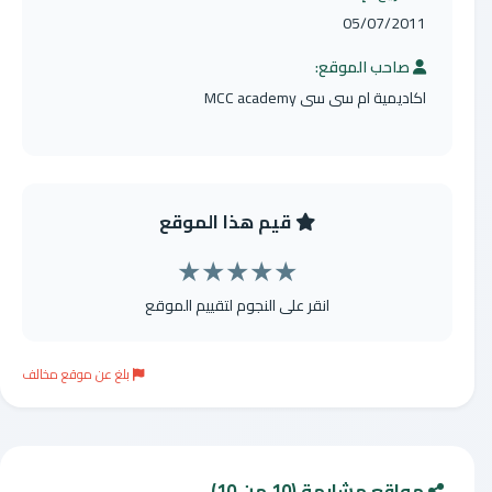
05/07/2011
صاحب الموقع:
اكاديمية ام سى سى MCC academy
قيم هذا الموقع
★
★
★
★
★
انقر على النجوم لتقييم الموقع
بلغ عن موقع مخالف
مواقع مشابهة (10 من 10)