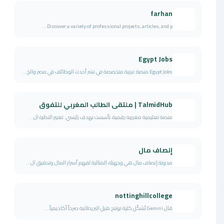
farhan
Discover a variety of professional projects, articles, and p...
Egypt Jobs
Egypt Jobs منصة عربية متخصصة في نشر أحدث الوظائف في مصر والخ...
TalmidHub | ملتقى الطالب المغربي للتفوق
منصة تعليمية مغربية رقمية، تأسست بهدف رئيسي: تغيير النظرة ال...
إنصاف مال
مدونة إنصاف مال هي وجهتك المثالية لفهم أسرار المال وتحقيق ال...
nottinghillcollege
قال Gemini تُشكّل كلية نوتنج هيل البريطانية صرحاً أكاديمياً...