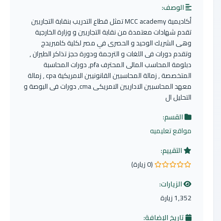
الوصف:
أكاديمية MCC academy تمثل قطاع التدريب بنقابة التجاريين
تقدم شهادات معتمدة من نقابة التجاريين و وزارة الخارجية
وهى الشريك الوحيد و الحصرى في مصر لكلية كامبريدج
وتقدم دورات فى اللغات و الترجمة ودورة حجز تذاكر الطيران ,
دبلومة المحاسب المالى المحترف pfa, دورات المحاسبة
المتخصصة , زمالة المحاسبين القانونيين الامريكية cpa , زمالة
معهد المحاسبين الاداريين الامريكى cma, دورات فى البوصة و
التحليل ال
القسم:
مواقع تعليميه
التقييم:
(0 زيارة)
0.0 من 5 نجوم
الزيارات:
1,352 زيارة
تاريخ الإضافة: