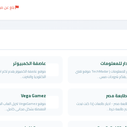
بلغ عن م
ار للمعلومات
عاصفة الكمبيوتر
المدار للمعلومات | TechMadar موقع تقني
موقع عاصفة الكمبيوتر يقدم لكم اخر
يقدّم شروحات مبس...
التكنلوجيا والانترنت...
طابعة مصر
Vega Gamez
ابعة مصر - احبار طابعات إذا كنت تبحث
موقع VegaGamez تنزيل العا
ر طابعة خرط...
المفضلة بشكل مجانى كامل...