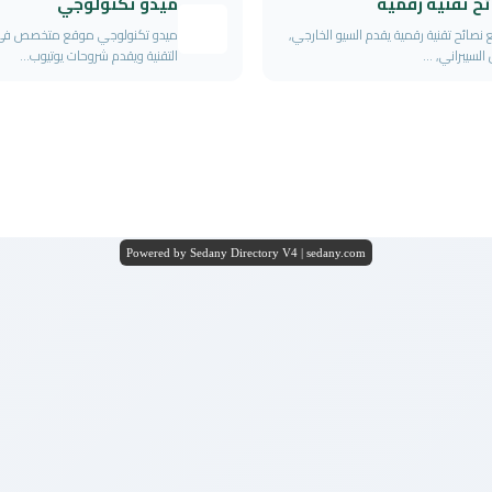
ح تقنية رقمية
ميدو تكنولوجي
نصائح تقنية رقمية يقدم السيو الخارجي,
ميدو تكنولوجي موقع متخصص في
السيبراني, ...
التقنية ويقدم شروحات يوتيوب...
Powered by Sedany Directory V4 | sedany.com