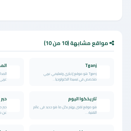
مواقع مشابهة (10 من 10)
Tganj
المد
Tganj هو موقع إخباري وتعليمي عربي
متخصص في تبسيط التكنولوجيا...
عربي 
تاريخكوا اليوم
حبر 
هو موقع تقنى يهتم بكل ما هو جديد فى عالم
حبر ط
التقنية....
عن حب