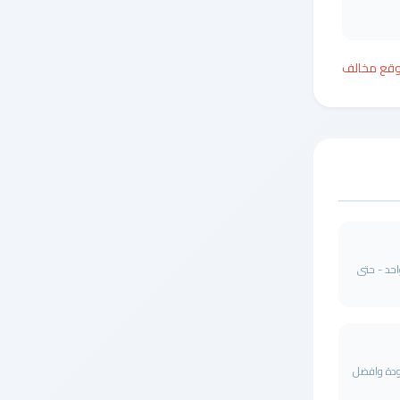
وقع مخالف
احد - حتى
جودة وافضل