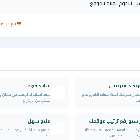
على النجوم لتقييم الموقع
بلغ عن م
se سيو بس
egensolve
تحسين محركات البحث للمتاجر الالكرتونية و
جميع احتياجاتك الرقمية في مكان و
قع...
تتمكن من التركيز ع...
ر سيو رفع ترتيب موقعك
منيو سهل
 خبير سيو لتحسين موقعك في محركات
تصميم منيو الكتروني مميز باعلي 
S لتصدر مت...
سعر...