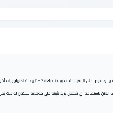
منتدى fabb هو تطبيق إدارة تبادل النقاشات وطرح الأسئلة والرد عليها على الإنترنت، تمت برمجته بلغة PHP وعدة تكنول
الوزن باستطاعة أي شخص يريد تثبيته على موقعه سيكون له ذلك بكل 