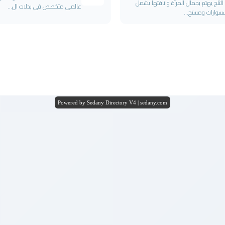
الثلج يهتم بجمال المرأة واناقتها يشمل
عالمي متخصص في بدلات ال...
سوارات ومستح...
Powered by Sedany Directory V4 | sedany.com