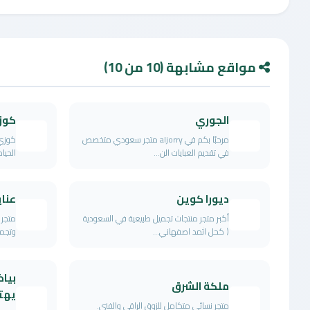
مواقع مشابهة (10 من 10)
الجوري
كوز
مرحبًا بكم في aljorry متجر سعودي متخصص
كوزي
في تقديم العبايات الن...
الحيا
ديورا كوين
عناي
أكبر متجر منتجات تجميل طبيعية في السعودية
متجر 
( كحل اثمد اصفهاني...
وتجمي
بياض
ملكة الشرق
يهتم
متجر نسائي متكامل للزوق الراقي والفني.