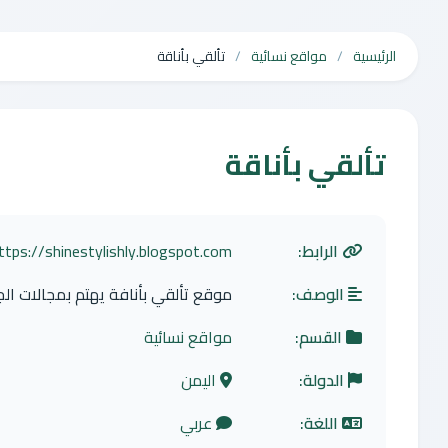
الرئيسية
مواقع نسائية
تألقي بأناقة
تألقي بأناقة
الرابط:
ttps://shinestylishly.blogspot.com/
الوصف:
موقع تألقي بأنافة يهتم بمجالات الج
القسم:
مواقع نسائية
الدولة:
اليمن
اللغة:
عربي