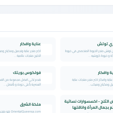
ي توتش
عناية وافكار
 توتش متجر الخيوط المتخصص في خيوط
اكبر متجر عناية وتجميل ومكياج و
كة و خيوط كروشيه ...
الخليج منتجات عالمية ...
ة وافكار
فولكوس بويتك
عناية وافكار اكبر متجر منتجات عناية
نقدم لكي افضل مجموعة من الفسا
ل ومكياج وميكب...
العصرية بأعلى جودة و بأفضل ...
 الثلج - اكسسوارات نسائية
ملكة الشرق
 بجمال المرأة واناقتها
OrientalQueensa.com