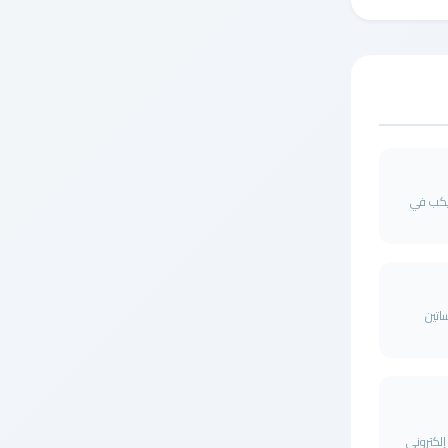
ميكب في
تين
 هو متجر إلكتروني