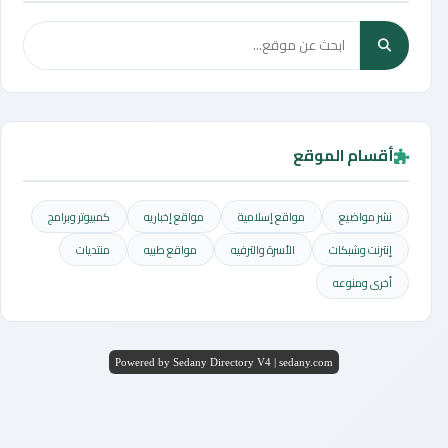
أقسام الموقع
نشر مواضيع
مواقع إسلامية
مواقع إخباريه
كمبيوتر وبرامج
إنترنت وشبكات
الأسرة والترفيه
مواقع طبيه
منتديات
أخرى ومنوعه
Powered by Sedany Directory V4 | sedany.com