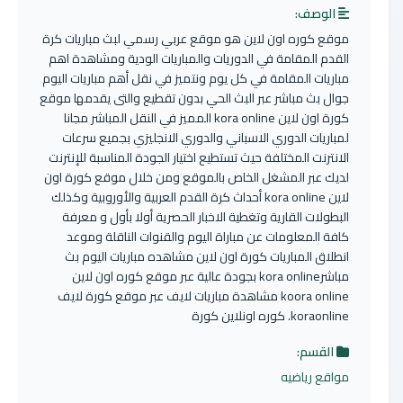
الوصف:
موقع كوره اون لاين هو موقع عربي رسمي لبث مباريات كرة
القدم المقامة في الدوريات والمباريات الودية ومشاهدة اهم
مباريات المقامة في كل يوم ونتميز في نقل أهم مباريات اليوم
جوال بث مباشر عبر البث الحي بدون تقطيع والتى يقدمها موقع
كورة اون لاين kora online المميز في النقل المباشر مجانا
لمباريات الدوري الاسباني والدوري الانجليزي بجميع سرعات
الانترنت المختلفة حيث تستطيع اختيار الجودة المناسبة للإنترنت
لديك عبر المشغل الخاص بالموقع ومن خلال موقع كورة اون
لاين kora online أحداث كرة القدم العربية والأوروبية وكذلك
البطولات القارية وتغطية الاخبار الحصرية أولا بأول و معرفة
كافة المعلومات عن مباراة اليوم والقنوات الناقلة وموعد
انطلاق المباريات كورة اون لاين مشاهده مباريات اليوم بث
مباشرkora online بجودة عالية عبر موقع كوره اون لاين
koora online مشاهدة مباريات لايف عبر موقع كورة لايف
koraonline. كوره اونلاين كورة
القسم:
مواقع رياضيه