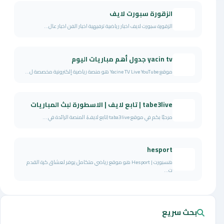
الزقورة سبورت لايف
الزقورة سبورت لايف اخبار رياضية ترفيهية اخبار الفن اخبار عال...
yacin tv جدول أهم مباريات اليوم
موقع Yacine TV Live YouTube هو منصة رياضية إلكترونية مخصصة ل...
tabe3live | تابع لايف | الاسطورة لبث المباريات
مرحبًا بكم في موقع taba3live (تابع لايف)، المنصة الرائدة في ...
hesport
هسبورت | Hesport هو موقع رياضي متكامل يوفر لعشاق كرة القدم
ت...
بحث سريع