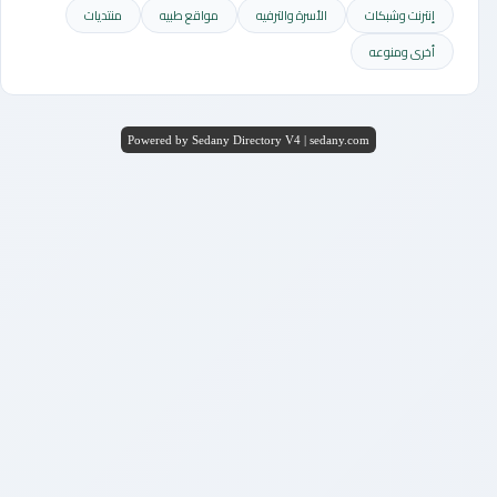
إنترنت وشبكات
الأسرة والترفيه
مواقع طبيه
منتديات
أخرى ومنوعه
Powered by Sedany Directory V4 | sedany.com