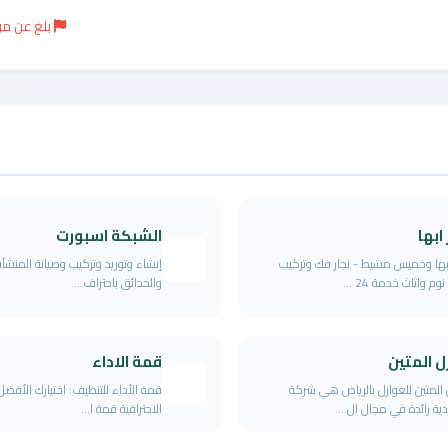
بلغ عن م
 ابها
الشبكة اسبورت
ابها وخميس مشيط - نجار فك وتركيب
إنشاء وتوريد وتركيب وصيانة المنشآت
م واثاث خدمة 24 ...
والحدائق باحتراف...
ل المتين
قمة الاداء
 المتين للعوازل بالرياض هي شركة
قمة الأداء للتنظيف: اختيارك الأفضل
ة رائدة في مجال ال...
الاحترافية قمة ا...