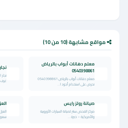
مواقع مشابهة (10 من 10)
معلم دهانات أبواب بالرياض
نجار
0540398861
نجار 
معلم دهانات أبواب بالرياض 0540398861
غرف نو
نحرص على استخدام أجود ا...
صيانة رولز رايس
العز
مركز الفحص سنتر لصيانة السيارات الأوروبية
العزل
والأمريكية – خبرة ...
سعودي