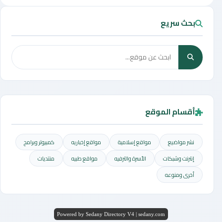
بحث سريع
أقسام الموقع
نشر مواضيع
مواقع إسلامية
مواقع إخباريه
كمبيوتر وبرامج
إنترنت وشبكات
الأسرة والترفيه
مواقع طبيه
منتديات
أخرى ومنوعه
Powered by Sedany Directory V4 | sedany.com