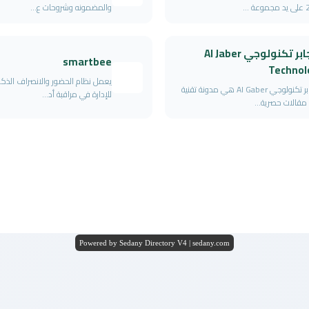
 ...
والمضمونه وشروحات ع...
ال جابر تكنولوجي Al Jaber
smartbee
Technol
يعمل نظام الحضور والانصراف الذ
ال جابر تكنولوجي Al Gaber هي مدونة تقنية
للإدارة في مراقبة أد...
مقالات حصرية...
Powered by Sedany Directory V4 | sedany.com