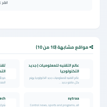
انقر 
مواقع مشابهة (10 من 10)
عالم التقنيه للمعلوميات | جديد
تقني
التكنولوجيا
التك
عالم التقنيه للمعلوميات جديد التكنولوجيا يهتم
مرحبً
بكل ماهو جديد ...
المتم
ech
sytraa
Control news, sports and programs, all
شركة 