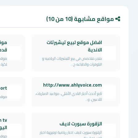
مواقع مشابهة (10 من 10)
افضل موقع لبيع تيشيرتات
موق
الاندية
قدم
متجر متخصص في بيع التيشيرتات الرياضيه و
موقع 
البلوفرات والطباعه ح...
لكرة 
http://www.ahlyvoice.com
ort
تابع أحدث أخبار النادي الأهلي، مواعيد المباريات،
موقع 
اللاعبين، و...
الزقورة سبورت لايف
اليو
الزقورة سبورت لايف اخبار رياضية ترفيهية اخبار