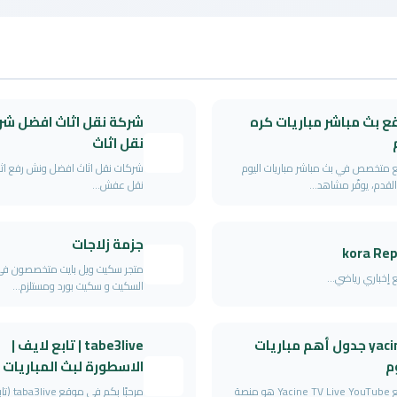
ع بث مباشر مباريات كره
شركة نقل اثاث افضل شر
نقل اثاث
متخصص في بث مباشر مباريات اليوم
شركات نقل اثاث افضل ونش رفع اث
القدم، يوفّر مشاهد...
نقل عفش...
جزمة زلاجات
kora Rep
متجر سكيت ويل بايت متخصصون في 
إخباري رياضي...
السكيت و سكيت بورد ومستلزم...
yacin tv جدول أهم مباريات
tabe3live | تابع لايف |
م
الاسطورة لبث المباريات
موقع Yacine TV Live YouTube هو منصة
مرحبًا بكم ف