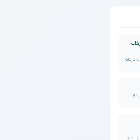
كات
اث شركات
بيع
ي موقع taba3live (تابع لايف)،