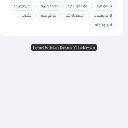
نشر مواضيع
مواقع إسلامية
مواقع إخباريه
كمبيوتر وبرامج
إنترنت وشبكات
الأسرة والترفيه
مواقع طبيه
منتديات
أخرى ومنوعه
Powered by Sedany Directory V4 | sedany.com