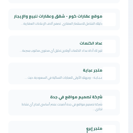
موقع عقارات كوم - شقق وعقارات للبيع والإيجار
دليلك الشامل للاستثمار العقاري. تصفح آلاف الإعلانات العقارية...
عداد الكلمات
تتيح لك أداة عداد الكلمات أونلاين تحليل أي محتوى مكتوب بسرعة...
متجر عباية
عـبـايـة - وجهتكِ الأولى للعبايات النسائية في السعودية، حيث ...
شركة تصميم مواقع في جدة
شركة تصميم مواقع في جدة أصبحت عنصر أساسي لنجاح أي نشاط
تجاري...
متجر إبروٍٍٍٍٍٍٍٍٍٍٍٍٍٍٍٍٍٍٍٍٍٍٍٍٍٍٍٍٍٍٍٍٍٍٍٍٍٍٍٍٍ