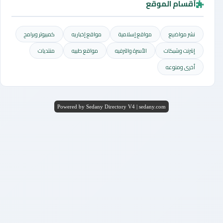
أقسام الموقع
نشر مواضيع
مواقع إسلامية
مواقع إخباريه
كمبيوتر وبرامج
إنترنت وشبكات
الأسرة والترفيه
مواقع طبيه
منتديات
أخرى ومنوعه
Powered by Sedany Directory V4 | sedany.com