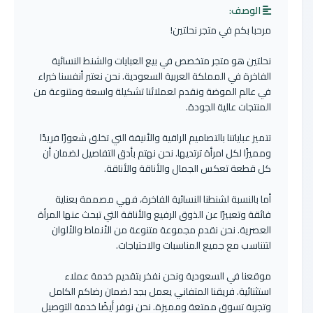
الوصف:
مرحبا بكم في متجر نحلتين!
نحلتين هو متجر متخصص في بيع العبايات والشنط النسائية
الفاخرة في المملكة العربية السعودية. نحن نعتبر أنفسنا خبراء
في عالم الموضة ونقدم لعملائنا تشكيلة واسعة ومتنوعة من
المنتجات عالية الجودة.
تتميز عباياتنا بالتصاميم الراقية والأنيقة التي تخلق شعورًا فريدًا
ومميزًا لكل امرأة ترتديها. نحن نهتم بأدق التفاصيل لضمان أن
كل قطعة تعكس الجمال والأناقة والأناقة.
أما بالنسبة لشنطنا النسائية الفاخرة، فهي مصممة بعناية
فائقة وتعبيرًا عن الذوق الرفيع والأناقة التي تبحث عنها المرأة
العصرية. نحن نقدم مجموعة متنوعة من الأنماط والألوان
لتتناسب مع جميع المناسبات والاحتياجات.
موقعنا في السعودية ونحن نفخر بتقديم خدمة عملاء
استثنائية. فريقنا المتفاني يعمل بجد لضمان رضاكم الكامل
وتجربة تسوق ممتعة ومميزة. نحن نوفر أيضًا خدمة التوصيل