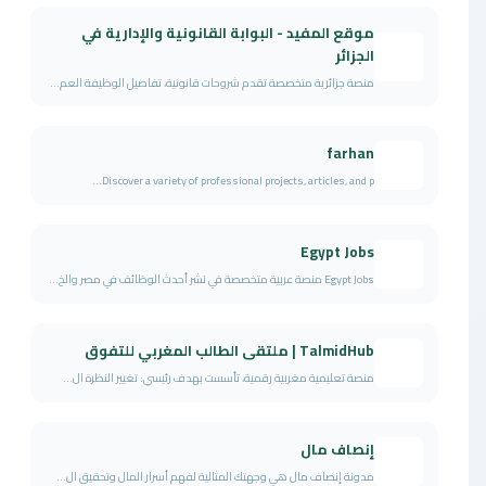
موقع المفيد - البوابة القانونية والإدارية في
الجزائر
منصة جزائرية متخصصة تقدم شروحات قانونية، تفاصيل الوظيفة العم...
farhan
Discover a variety of professional projects, articles, and p...
Egypt Jobs
Egypt Jobs منصة عربية متخصصة في نشر أحدث الوظائف في مصر والخ...
TalmidHub | ملتقى الطالب المغربي للتفوق
منصة تعليمية مغربية رقمية، تأسست بهدف رئيسي: تغيير النظرة ال...
إنصاف مال
مدونة إنصاف مال هي وجهتك المثالية لفهم أسرار المال وتحقيق ال...