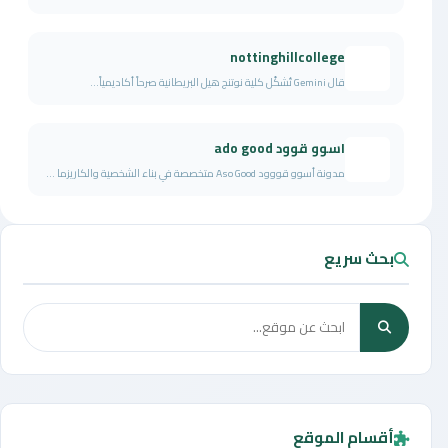
nottinghillcollege
قال Gemini تُشكّل كلية نوتنج هيل البريطانية صرحاً أكاديمياً...
اسوو قوود ado good
مدونة أسوو قووود Aso Good متخصصة في بناء الشخصية والكاريزما ...
بحث سريع
أقسام الموقع