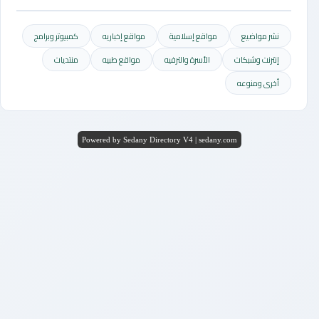
نشر مواضيع
مواقع إسلامية
مواقع إخباريه
كمبيوتر وبرامج
إنترنت وشبكات
الأسرة والترفيه
مواقع طبيه
منتديات
أخرى ومنوعه
Powered by Sedany Directory V4 | sedany.com