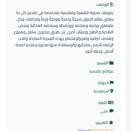
الوصف:
زيتونيات مدونة تثقيفية وتعليمية متخصصة في تقديم كل ما
يتعلق بعالم الزيتون شجرةً وثمرةً وورقةً وزيتاً ومخلفات وكل
مايتعلق بزراعته وصناعته ووحفظه وسلامته الغذائية ويخص
التغذية و الطبخ وحيثيات أخرى عن طريق محتوى شامل ومتنوع
وهادف لترقية وتعزيزالإهتمام بهذه الشجرة المباركة ولفت
الإنتباه لتثمين منتجاتها والإستفادة منها تغذويا وعلاجيا لصحة
أفضل وحياة أجود
القسم:
مواقع تعليميه
الدولة:
السعودية
اللغة:
عربي
التقييم:
(0 زيارة)