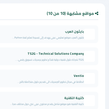
قع مشابهة (10 من 10)
بايثون العرب
بايثون العرب موقع تعليمي عربي يهدف إلى تبسيط تعلم لغة Python...
TS2G - Technical Solutions Company
TS2G شركة حلول تقنية دولية تقدّم تطوير برمجيات، تسويق رقمي، ...
Ventio
انطلاقا في مجال تطوير البرمجيات الى تقديم حلول متكاملة بالتج...
كتيبة التقنية
كتيبة التقنية هو موقع شامل يقدم محتوى عربي غني حول مختلف مجا...