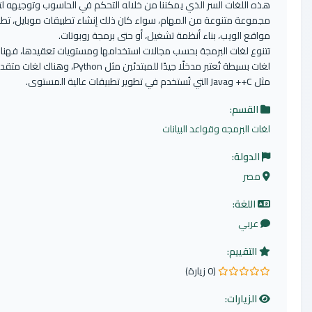
 اللغات السر الذي يمكننا من خلاله التحكم في الحاسوب وتوجيهه لتنفيذ
وعة متنوعة من المهام، سواء كان ذلك إنشاء تطبيقات موبايل، تطوير
قع الويب، بناء أنظمة تشغيل، أو حتى برمجة روبوتات.
وع لغات البرمجة بحسب مجالات استخدامها ومستويات تعقيدها، فهناك
لغات بسيطة تُعتبر مدخلًا جيدًا للمبتدئين مثل Python، وهناك لغات متقدمة
 تطوير تطبيقات عالية المستوى.
القسم:
ت البرمجه وقواعد البيانات
لدولة:
صر
اللغة:
عربي
التقييم:
(0 زيارة)
جوم
الزيارات: