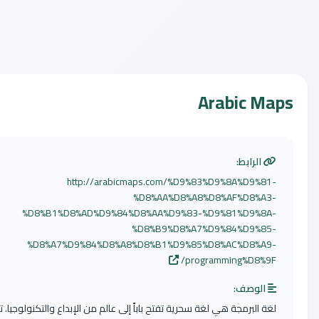
Arabic 
الرابط:
http://arabicmaps.com/%D9%83%D9%8A%D9%8
%D8%AA%D8%A8%D8%AF%D8%A
%D8%B1%D8%AD%D9%84%D8%AA%D9%83-%D9%81%D9%8
%D8%B9%D8%A7%D9%84%D9%8
%D8%A7%D9%84%D8%A8%D8%B1%D9%85%D8%AC%D8%A
programming%D8%9
لوصف:
 البرمجة هي لغة سحرية تفتح باباً إلى عالم من الإبداع والتكنولوجيا. تعد