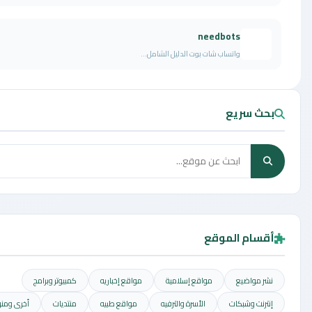
needbots
واتساب شات بوت الدليل الشامل...
 سريع
ام الموقع
مواضيع
مواقع إسلامية
مواقع إخباريه
كمبيوتر وبرامج
نت وشبكات
الأسرة والترفيه
مواقع طبيه
منتديات
أخرى ومنوعه