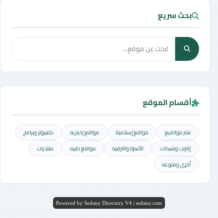
بحث سريع
أقسام الموقع
نشر مواضيع
مواقع إسلامية
مواقع إخباريه
كمبيوتر وبرامج
إنترنت وشبكات
الأسرة والترفيه
مواقع طبيه
منتديات
أخرى ومنوعه
Powered by Sedany Directory V4 | sedany.com