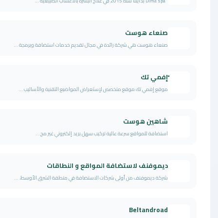
"Dima spa بدايتنا سنة 2015 في علاج البشرة بالأعشاب الطبيعية ...
صنعاء هوست
صنعاء هوست هي شركة رائدة في مجال تقديم خدمات استضافة وبرمجة ...
ّإفمي تك
موقع إفمي تك موقع متخصص لإستعراض المواضيع التقنية والأساليب ...
شاهين هوست
استضافة للمواقع سرعة عالية تركيب سهل بريد إلكتروني غير مح...
ديموفنف لاستضافة المواقع و النطاقات
شركة ديموفنف من أولى شركات الاستضافة في منطقة الشرق الأوسط، ...
Beltandroad