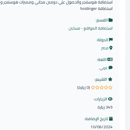
ضافة هوستنجر والحصول علي دومين مجاني ومميزات هوستنجر وعيوب
فة hostinger
القسم:
ضافة المواقع - تسكين
لدولة:
صر
اللغة:
عربي
التقييم:
(0 زيارة)
وم
الزيارات:
ارة
اريخ الإضافة:
10/06/20