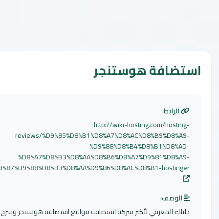
ضافة هوستنجر
الرابط:
http://wiki-hosting.com/hosti
reviews/%D9%85%D8%B1%D8%A7%D8%AC%D8%B9%D8%A
%D9%88%D8%B4%D8%B1%D8%A
%D8%A7%D8%B3%D8%AA%D8%B6%D8%A7%D9%81%D8%A
%D9%87%D9%88%D8%B3%D8%AA%D9%86%D8%AC%D8%B1-hostinge
لوصف:
لك المعرفي لأكبر شركة استضافة مواقع استضافة هوستنجر وشرح شراء