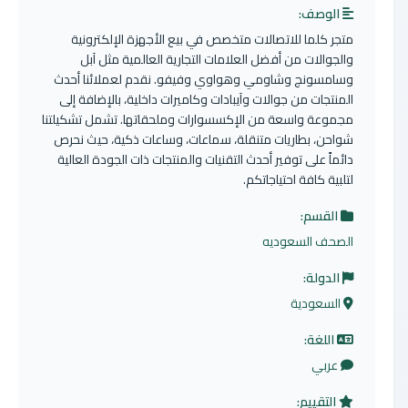
الوصف:
متجر كلما للاتصالات متخصص في بيع الأجهزة الإلكترونية
والجوالات من أفضل العلامات التجارية العالمية مثل آبل
وسامسونج وشاومي وهواوي وفيفو. نقدم لعملائنا أحدث
المنتجات من جوالات وآيبادات وكاميرات داخلية، بالإضافة إلى
مجموعة واسعة من الإكسسوارات وملحقاتها. تشمل تشكيلتنا
شواحن، بطاريات متنقلة، سماعات، وساعات ذكية، حيث نحرص
دائماً على توفير أحدث التقنيات والمنتجات ذات الجودة العالية
لتلبية كافة احتياجاتكم.
القسم:
الصحف السعوديه
الدولة:
السعودية
اللغة:
عربي
التقييم: