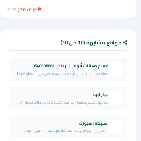
بلغ عن موقع مخالف
مواقع مشابهة (10 من 10)
معلم دهانات أبواب بالرياض 0540398861
معلم دهانات أبواب بالرياض 0540398861 نحرص على استخدام أجود ا...
نجار ابها
نجار ابها وخميس مشيط - نجار فك وتركيب غرف نوم واثاث خدمة 24 ...
الشبكة اسبورت
إنشاء وتوريد وتركيب وصيانة المنشآت الرياضية والحدائق باحتراف...