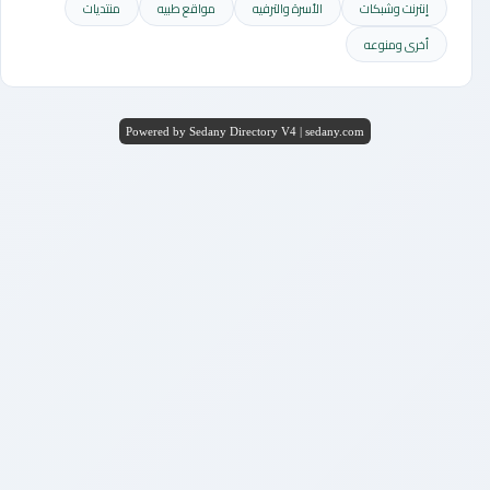
إنترنت وشبكات
الأسرة والترفيه
مواقع طبيه
منتديات
أخرى ومنوعه
Powered by Sedany Directory V4 | sedany.com