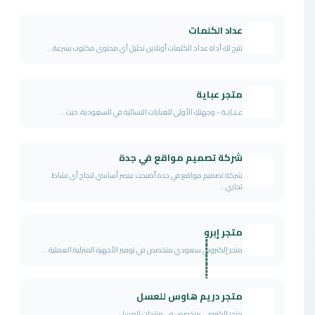
عداد الكلمات
تتيح لك أداة عداد الكلمات أونلاين تحليل أي محتوى مكتوب بسرعة...
متجر عباية
عـبـايـة - وجهتكِ الأولى للعبايات النسائية في السعودية، حيث ...
شركة تصميم مواقع في جدة
شركة تصميم مواقع في جدة أصبحت عنصر أساسي لنجاح أي نشاط
تجاري...
متجر إبروٍٍٍٍٍٍٍٍٍٍٍٍٍٍٍٍٍٍٍٍٍٍٍٍٍٍٍٍٍٍٍٍٍٍٍٍٍٍٍٍٍ
متجر إلكتروني سعودي متخصص في توفير الأجهزة المنزلية العملية ...
متجر دريم هاوس للعسل
متجر إلكتروني متخصص في منتجات العسل....