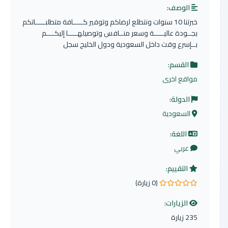
الوصف:
خبرتنا 10 سنوات ونتطلع لرضاكم وتوفير كـــــافة متطلبـــــاتكم
بجــودة عاليـــــة وسعر منــافس وتوصيلهـــــا إليكــــم
بــإسرع وقت داخل السعودية ودول الخليج سجل
القسم:
مواقع اخرى
الدولة:
السعودية
اللغة:
عربي
التقييم:
(0 زيارة)
0.0 من 5 نجوم
الزيارات:
235 زيارة