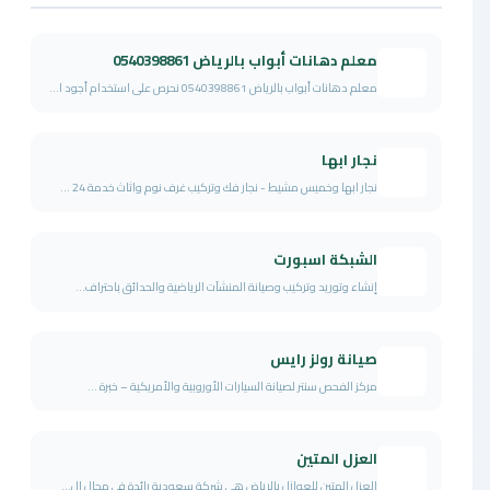
معلم دهانات أبواب بالرياض 0540398861
معلم دهانات أبواب بالرياض 0540398861 نحرص على استخدام أجود ا...
نجار ابها
نجار ابها وخميس مشيط - نجار فك وتركيب غرف نوم واثاث خدمة 24 ...
الشبكة اسبورت
إنشاء وتوريد وتركيب وصيانة المنشآت الرياضية والحدائق باحتراف...
صيانة رولز رايس
مركز الفحص سنتر لصيانة السيارات الأوروبية والأمريكية – خبرة ...
العزل المتين
العزل المتين للعوازل بالرياض هي شركة سعودية رائدة في مجال ال...