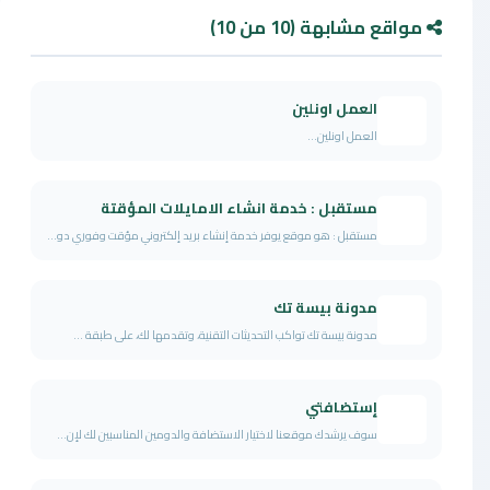
مواقع مشابهة (10 من 10)
العمل اونلين
العمل اونلين...
مستقبل : خدمة انشاء الامايلات المؤقتة
مستقبل : هو موقع يوفر خدمة إنشاء بريد إلكتروني مؤقت وفوري دو...
مدونة بيسة تك
مدونة بيسة تك تواكب التحديثات التقنية، وتقدمها لك، على طبقة ...
إستضافتي
سوف يرشدك موقعنا لاختيار الاستضافة والدومين المناسبين لك لإن...